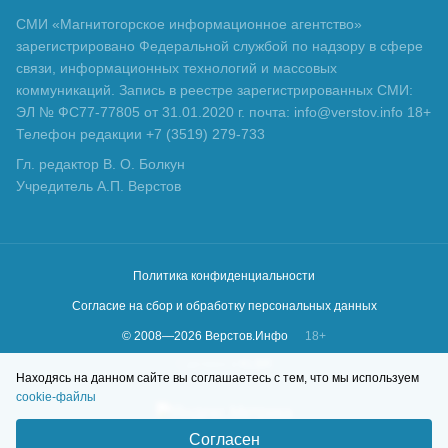
СМИ «Магнитогорское информационное агентство»
зарегистрировано Федеральной службой по надзору в сфере
связи, информационных технологий и массовых
коммуникаций. Запись в реестре зарегистрированных СМИ:
ЭЛ № ФС77-77805 от 31.01.2020 г. почта: info@verstov.info 18+
Телефон редакции +7 (3519) 279-733
Гл. редактор В. О. Болкун
Учредитель А.П. Верстов
Политика конфиденциальности
Согласие на сбор и обработку персональных данных
© 2008—
2026
Верстов.Инфо
18+
Сделано в
KLBR
Находясь на данном сайте вы соглашаетесь с тем, что мы используем
cookie-файлы
Согласен