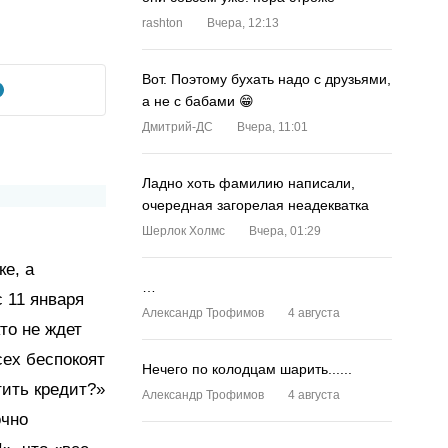
rashton
Вчера, 12:13
Вот. Поэтому бухать надо с друзьями,
а не с бабами 😁
Дмитрий-ДС
Вчера, 11:01
Ладно хоть фамилию написали,
очередная загорелая неадекватка
Шерлок Холмс
Вчера, 01:29
ке, а
…
 11 января
Александр Трофимов
4 августа
то не ждет
сех беспокоят
Нечего по колодцам шарить......
тить кредит?»
Александр Трофимов
4 августа
очно