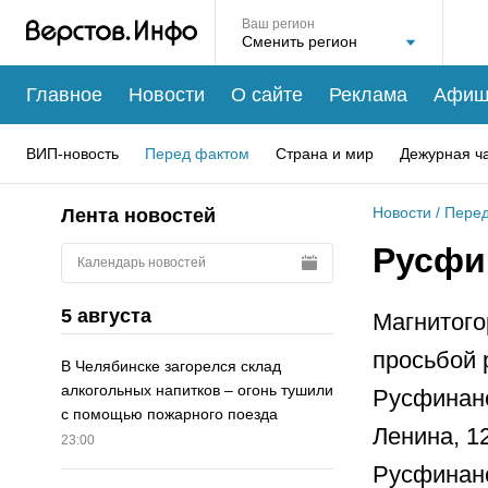
Ваш регион
Главное
Новости
О сайте
Реклама
Афиш
ВИП-новость
Перед фактом
Страна и мир
Дежурная ч
Новости
/
Перед
Лента новостей
Русфи
Календарь новостей
5 августа
Магнитого
просьбой 
В Челябинске загорелся склад
алкогольных напитков – огонь тушили
Русфинанс
с помощью пожарного поезда
Ленина, 1
23:00
Русфинанс