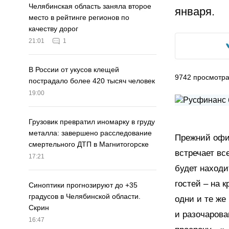
Челябинская область заняла второе
января.
место в рейтинге регионов по
качеству дорог
21:01
1
В России от укусов клещей
9742
просмотр
пострадало более 420 тысяч человек
19:00
Грузовик превратил иномарку в груду
металла: завершено расследование
Прежний офис
смертельного ДТП в Магнитогорске
встречает вс
17:21
будет находи
гостей – на 
Синоптики прогнозируют до +35
градусов в Челябинской области.
одни и те же
Скрин
и разочарова
16:47