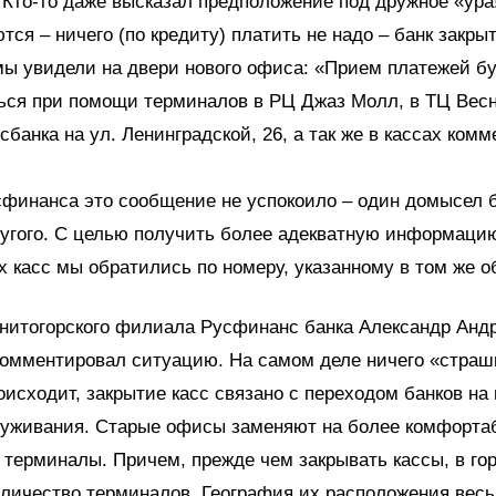
Кто-то даже высказал предположение под дружное «ура!
тся – ничего (по кредиту) платить не надо – банк закрыт
мы увидели на двери нового офиса: «Прием платежей б
ься при помощи терминалов в РЦ Джаз Молл, в ТЦ Весн
сбанка на ул. Ленинградской, 26, а так же в кассах ком
сфинанса это сообщение не успокоило – один домысел 
угого. С целью получить более адекватную информаци
х касс мы обратились по номеру, указанному в том же
гнитогорского филиала Русфинанс банка Александр Анд
омментировал ситуацию. На самом деле ничего «страш
оисходит, закрытие касс связано с переходом банков на
луживания. Старые офисы заменяют на более комфорта
а терминалы. Причем, прежде чем закрывать кассы, в го
личество терминалов. География их расположения весь