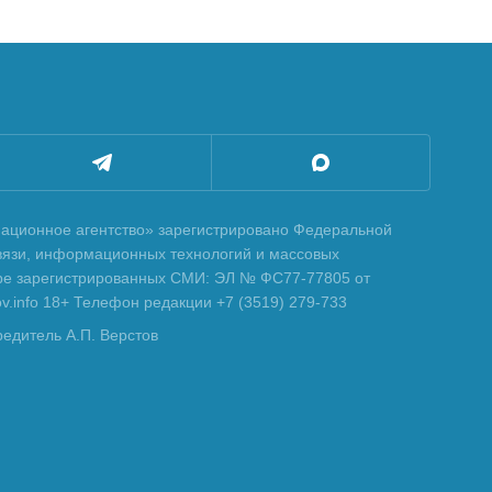
ционное агентство» зарегистрировано Федеральной
вязи, информационных технологий и массовых
тре зарегистрированных СМИ: ЭЛ № ФС77-77805 от
tov.info 18+ Телефон редакции +7 (3519) 279-733
редитель А.П. Верстов