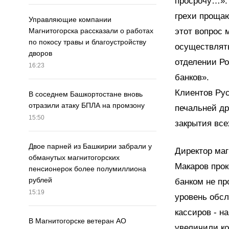
просрочу…». 
грехи прощаю
Управляющие компании
этот вопрос 
Магнитогорска рассказали о работах
по покосу травы и благоустройству
осуществлят
дворов
отделении Ро
16:23
банков».
Клиентов Ру
В соседнем Башкортостане вновь
отразили атаку БПЛА на промзону
печальней др
15:50
закрытия все
Двое парней из Башкирии забрали у
Директор ма
обманутых магнитогорских
Макаров прок
пенсионерок более полумиллиона
рублей
банком не пр
15:19
уровень обс
кассиров - н
В Магнитогорске ветеран АО
увеличили ко