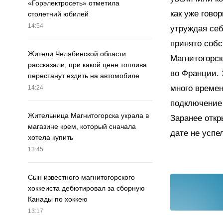
«Горэлектросеть» отметила
как уже гово
столетний юбилей
14:54
утруждая себ
принято соб
Жители Челябинской области
Магнитогорск
рассказали, при какой цене топлива
во Франции. 
перестанут ездить на автомобиле
много времен
14:24
подключение 
Жительница Магнитогорска украла в
Заранее откр
магазине крем, который сначала
дате не успе
хотела купить
13:45
Сын известного магнитогорского
хоккеиста дебютировал за сборную
Канады по хоккею
13:17