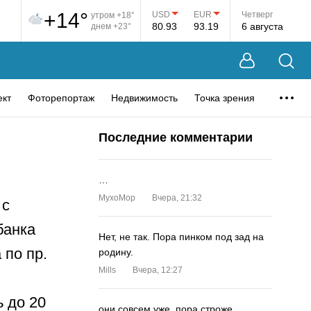
+14°
USD
EUR
Четверг
утром +18°
80.93
93.19
6 августа
днем +23°
ект
Фоторепортаж
Недвижимость
Точка зрения
Последние комментарии
…
MyxoMop
Вчера, 21:32
 с
банка
Нет, не так. Пора пинком под зад на
 по пр.
родину.
Mills
Вчера, 12:27
ь до 20
они совсем уже. пора строже