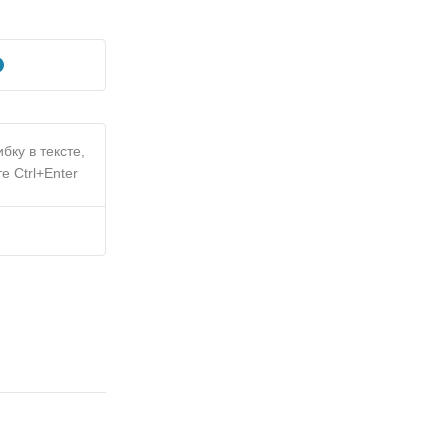
бку в тексте,
е Ctrl+Enter