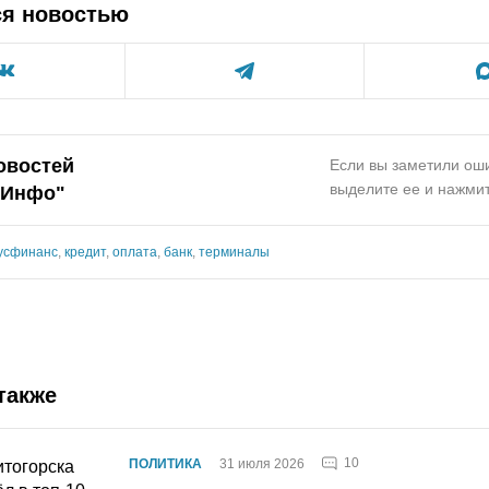
ся новостью
овостей
Если вы заметили оши
выделите ее и нажмит
.Инфо"
усфинанс
,
кредит
,
оплата
,
банк
,
терминалы
также
10
ПОЛИТИКА
31 июля 2026