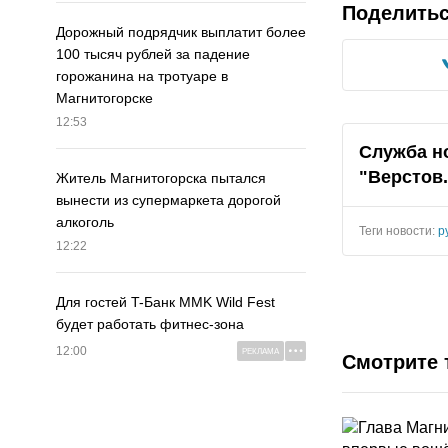
Поделить
Дорожный подрядчик выплатит более
100 тысяч рублей за падение
горожанина на тротуаре в
Магнитогорске
12:53
Служба н
"Верстов
Житель Магнитогорска пытался
вынести из супермаркета дорогой
алкоголь
Теги новости:
р
12:22
Для гостей T-Банк MMK Wild Fest
будет работать фитнес-зона
12:00
РЕКЛАМА
Смотрите 