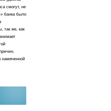
са смогут, не
и» банка было
в
 так же, как
занимает
гой
причин.
к намеченной