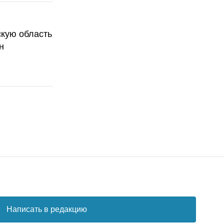
скую область
н
Написать в редакцию