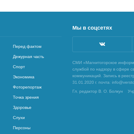
Мы в соцсетях
Перед фактом
Дежурная часть
СМИ «Магнитогорское информа
Спорт
службой по надзору в сфере с
коммуникаций. Запись в реес
Экономика
31.01.2020 г. почта: info@vers
Фоторепортаж
Гл. редактор В. О. Болкун
Уч
Точка зрения
Здоровье
Слухи
Персоны