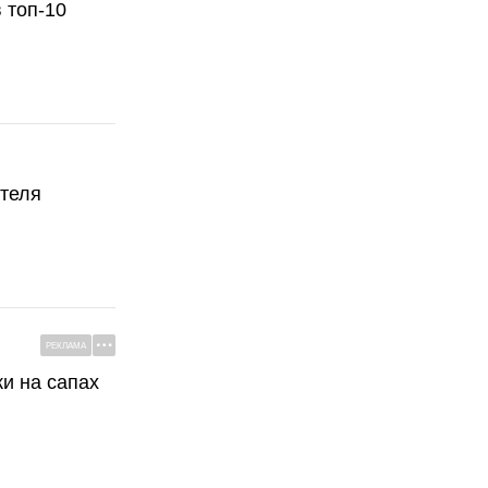
 топ-10
ателя
РЕКЛАМА
ки на сапах