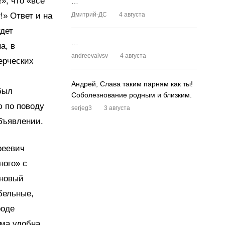
», что «все
…
!» Ответ и на
Дмитрий-ДС
4 августа
удет
…
а, в
andreevaivsv
4 августа
мерческих
Андрей, Слава таким парням как ты!
был
Соболезнование родным и близким.
ю по поводу
serjeg3
3 августа
 объявлении.
реевич
ного» с
 новый
бельные,
роде
ма удобна,