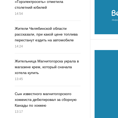
«Горэлектросеть» отметила
столетний юбилей
14:54
Жители Челябинской области
рассказали, при какой цене топлива
перестанут ездить на автомобиле
14:24
Жительница Магнитогорска украла в
магазине крем, который сначала
хотела купить
13:45
Сын известного магнитогорского
хоккеиста дебютировал за сборную
Канады по хоккею
13:17