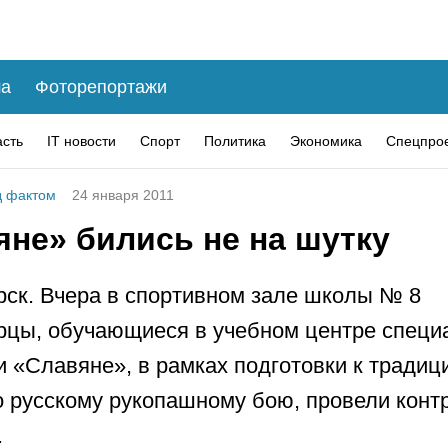
а
Фоторепортажи
асть
IT новости
Спорт
Политика
Экономика
Спецпро
 фактом
24 января 2011
яне» бились не на шутку
рск. Вчера в спортивном зале школы № 8
рцы, обучающиеся в учебном центре специ
и «Славяне», в рамках подготовки к тради
о русскому рукопашному бою, провели кон
.