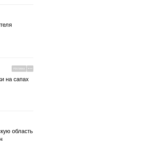
ателя
РЕКЛАМА
ки на сапах
скую область
н