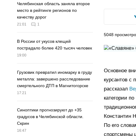
Челябинская область заняла второе
место в рейтинге регионов по
качеству дорог
21:01
1
5048
просмотр
В России от укусов клещей
пострадало более 420 тысяч человек
19:00
Основное вн
Грузовик превратил иномарку в груду
металла: завершено расследование
курсантов с 
смертельного ДТП в Магнитогорске
рассказал
Ве
17:21
категории п
традиционног
Синоптики прогнозируют до +35
Константин Н
градусов в Челябинской области.
Скрин
По его слова
16:47
спортсмены ш