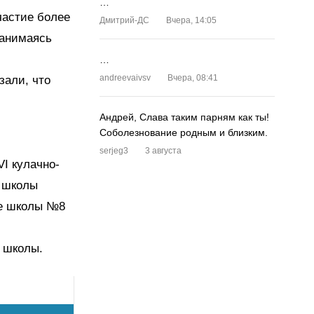
…
частие более
Дмитрий-ДС
Вчера, 14:05
занимаясь
…
andreevaivsv
Вчера, 08:41
зали, что
Андрей, Слава таким парням как ты!
Соболезнование родным и близким.
serjeg3
3 августа
I кулачно-
о школы
ле школы №8
е школы.