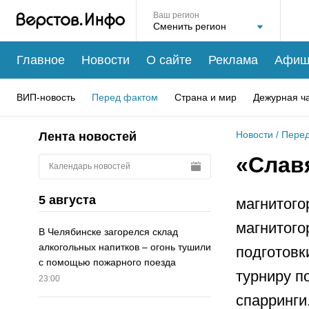
Ваш регион
Главное
Новости
О сайте
Реклама
Афиш
ВИП-новость
Перед фактом
Страна и мир
Дежурная ч
Новости
/
Перед
Лента новостей
«Слав
Календарь новостей
5 августа
магнитого
магнитого
В Челябинске загорелся склад
алкогольных напитков – огонь тушили
подготовк
с помощью пожарного поезда
турниру п
23:00
спарринги