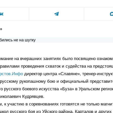
ов
имание на вчерашних занятиях было посвящено ознако
правилами проведения схваток и судейства на предстоя
рстов.Инфо
директор центра «Славяне», тренер-инстру
о русскому рукопашному бою и официальный представит
о русского боевого искусства «Буза» в Уральском регио
иколаевич Кудрявцев.
м, к участию в соревнованиях готовятся не только магни
кол русского боя из Уйского района, Карталов и других