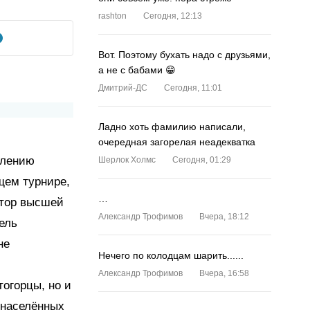
rashton
Сегодня, 12:13
Вот. Поэтому бухать надо с друзьями,
а не с бабами 😁
Дмитрий-ДС
Сегодня, 11:01
Ладно хоть фамилию написали,
очередная загорелая неадекватка
млению
Шерлок Холмс
Сегодня, 01:29
щем турнире,
…
ктор высшей
Александр Трофимов
Вчера, 18:12
ель
не
Нечего по колодцам шарить......
Александр Трофимов
Вчера, 16:58
тогорцы, но и
 населённых