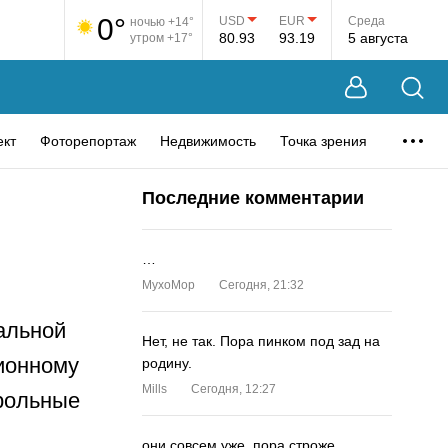
0°
USD
EUR
Среда
ночью +14°
80.93
93.19
5 августа
утром +17°
ект
Фоторепортаж
Недвижимость
Точка зрения
Последние комментарии
…
MyxoMop
Сегодня, 21:32
альной
Нет, не так. Пора пинком под зад на
ционному
родину.
Mills
Сегодня, 12:27
трольные
они совсем уже. пора строже