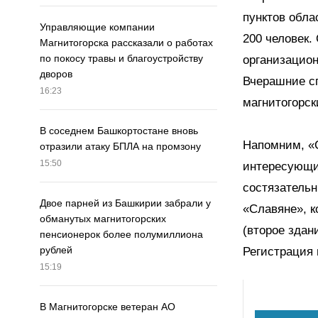
пунктов обла
Управляющие компании
200 человек.
Магнитогорска рассказали о работах
по покосу травы и благоустройству
организацио
дворов
Вчерашние сп
16:23
магнитогорск
В соседнем Башкортостане вновь
Напомним, «
отразили атаку БПЛА на промзону
15:50
интересующих
состязательн
Двое парней из Башкирии забрали у
«Славяне», к
обманутых магнитогорских
(второе здан
пенсионерок более полумиллиона
рублей
Регистрация 
15:19
В Магнитогорске ветеран АО