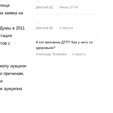
…
 лице
Дмитрий-ДС
Вчера, 07:59
а заявка на
…
Думы в 2011
Дмитрий-ДС
6 августа
нтация
А кто виновник ДТП? Как у него со
тов с
здоровьем?
Александр Трофимов
6 августа
околу аукцион
о причинам,
ии
м аукциона