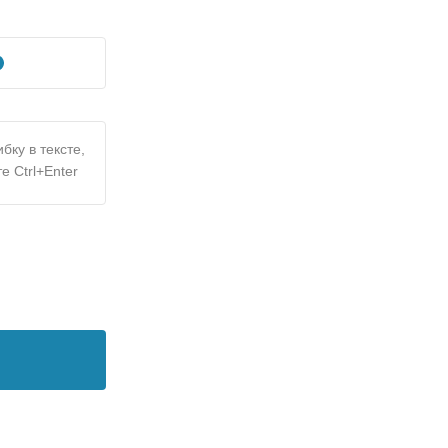
бку в тексте,
е Ctrl+Enter