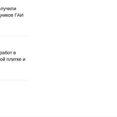
олучили
дников ГАИ
работ в
ой плитке и