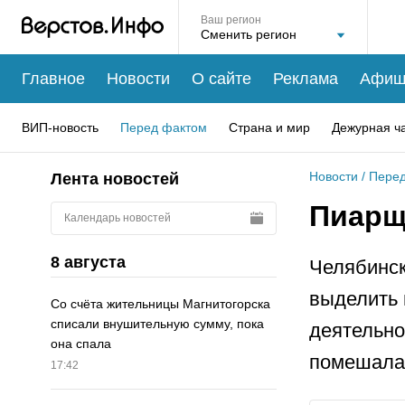
Ваш регион
Главное
Новости
О сайте
Реклама
Афиш
ВИП-новость
Перед фактом
Страна и мир
Дежурная ч
Новости
/
Перед
Лента новостей
Пиарщ
Календарь новостей
8 августа
Челябинск
выделить 
Со счёта жительницы Магнитогорска
списали внушительную сумму, пока
деятельно
она спала
помешала
17:42