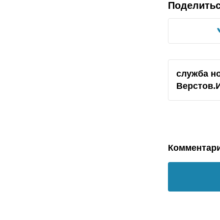
Поделить
служба н
Верстов.
Комментар