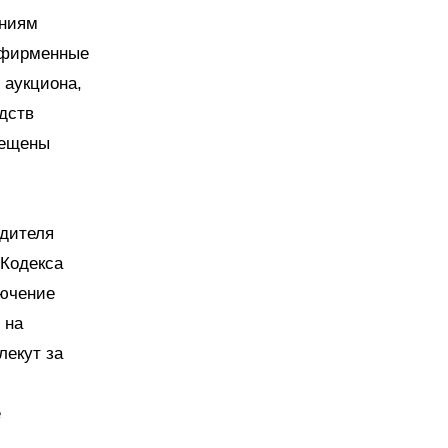
аниям
а фирменные
 аукциона,
дств
мещены
одителя
 Кодекса
лючение
 на
лекут за
е