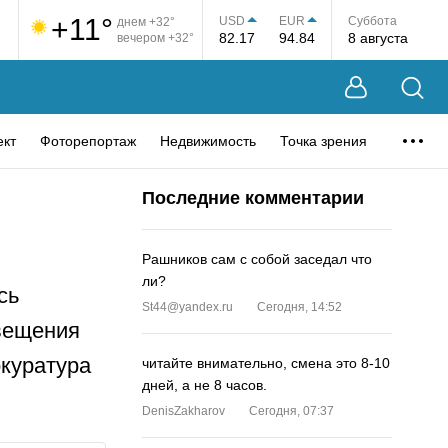
+11°
USD
EUR
Суббота
днем +32°
82.17
94.84
8 августа
вечером +32°
ект
Фоторепортаж
Недвижимость
Точка зрения
Последние комментарии
Рашников сам с собой заседал что
ли?
сь
St44@yandex.ru
Сегодня, 14:52
вещения
окуратура
читайте внимательно, смена это 8-10
дней, а не 8 часов.
DenisZakharov
Сегодня, 07:37