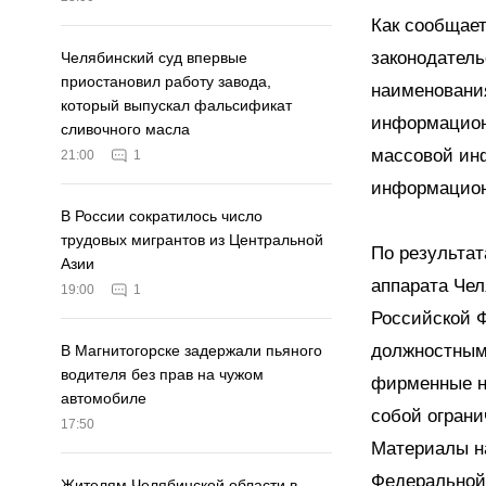
Как сообщает
законодатель
Челябинский суд впервые
приостановил работу завода,
наименования
который выпускал фальсификат
информационн
сливочного масла
массовой ин
21:00
1
информацион
В России сократилось число
трудовых мигрантов из Центральной
По результат
Азии
аппарата Чел
19:00
1
Российской 
должностным 
В Магнитогорске задержали пьяного
водителя без прав на чужом
фирменные на
автомобиле
собой ограни
17:50
Материалы н
Федеральной
Жителям Челябинской области в