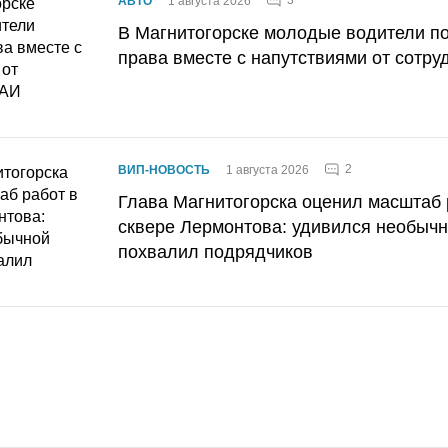
3
АВТО
1 августа 2026
В Магнитогорске молодые водители п
права вместе с напутствиями от сотру
2
ВИП-НОВОСТЬ
1 августа 2026
Глава Магнитогорска оценил масштаб 
сквере Лермонтова: удивился необычн
похвалил подрядчиков