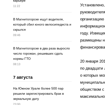
карьере
Установлено,
11:22
руководителя
организацию 
В Магнитогорске ищут водителя,
который сбил юного велосипедиста и
информацион
скрылся
году. Извещ
09:46
размещены на
финансирова
В Магнитогорске в два раза выросло
число горожан, решивших сдать
нормы ГТО
20 января 20
08:13
по двадцати 
о которых мо
7 августа
муниципально
На Южном Урале более 500 пар
обществом с 
решили зарегистрировать брак в
максимально
зеркальную дату
23:00