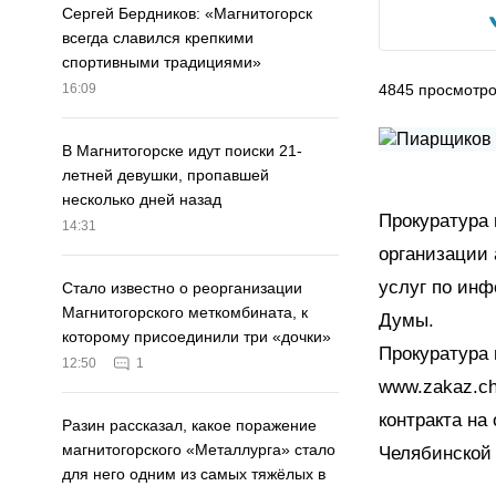
Сергей Бердников: «Магнитогорск
всегда славился крепкими
спортивными традициями»
4845
просмотр
16:09
В Магнитогорске идут поиски 21-
летней девушки, пропавшей
несколько дней назад
Прокуратура 
14:31
организации 
услуг по ин
Стало известно о реорганизации
Магнитогорского меткомбината, к
Думы.
которому присоединили три «дочки»
Прокуратура 
12:50
1
www.zakaz.ch
контракта на
Разин рассказал, какое поражение
магнитогорского «Металлурга» стало
Челябинской 
для него одним из самых тяжёлых в