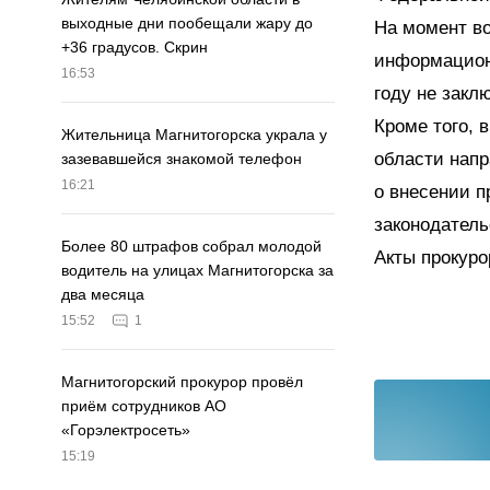
выходные дни пообещали жару до
На момент во
+36 градусов. Скрин
информацион
16:53
году не закл
Кроме того,
Жительница Магнитогорска украла у
области нап
зазевавшейся знакомой телефон
16:21
о внесении п
законодатель
Более 80 штрафов собрал молодой
Акты прокуро
водитель на улицах Магнитогорска за
два месяца
15:52
1
Магнитогорский прокурор провёл
приём сотрудников АО
«Горэлектросеть»
15:19