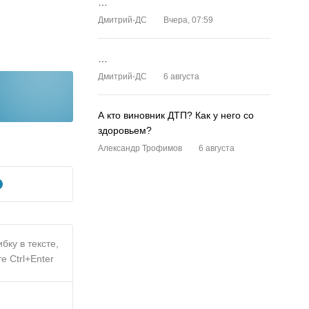
…
Дмитрий-ДС
Вчера, 07:59
…
Дмитрий-ДС
6 августа
А кто виновник ДТП? Как у него со
здоровьем?
Александр Трофимов
6 августа
бку в тексте,
е Ctrl+Enter