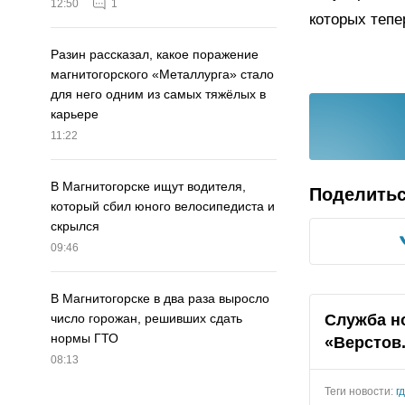
12:50
1
которых тепе
Разин рассказал, какое поражение
магнитогорского «Металлурга» стало
для него одним из самых тяжёлых в
карьере
11:22
В Магнитогорске ищут водителя,
Поделить
который сбил юного велосипедиста и
скрылся
09:46
В Магнитогорске в два раза выросло
Служба н
число горожан, решивших сдать
нормы ГТО
«
Верстов
08:13
Теги новости:
гд