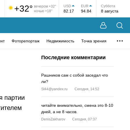
+32°
USD
EUR
Суббота
вечером +32°
82.17
94.84
8 августа
ночью +18°
ект
Фоторепортаж
Недвижимость
Точка зрения
Последние комментарии
Рашников сам с собой заседал что
ли?
St44@yandex.ru
Сегодня, 14:52
я партии
читайте внимательно, смена это 8-10
тителем
дней, а не 8 часов.
DenisZakharov
Сегодня, 07:37