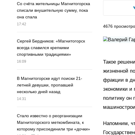
Со счёта жительницы Магнитогорска
списали внушительную сумму, пока
она спала
17:42
4676
просмотр
Сергей Бердников: «Магнитогорск
всегда славился крепкими
спортивными традициями»
Такое решени
16:09
жизненной по
В Магнитогорске идут поиски 21-
фракции в дн
летней девушки, пропавшей
экономики и 
несколько дней назад
политику он 
14:31
машинострои
Стало известно о реорганизации
Магнитогорского меткомбината, к
Напомним, ч
которому присоединили три «дочки»
Государствен