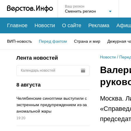
Ваш регион
Главное
Новости
О сайте
Реклама
Афиш
ВИП-новость
Перед фактом
Страна и мир
Дежурная ч
Новости
/
Перед
Лента новостей
Валери
Календарь новостей
руков
8 августа
Москва. Л
Челябинские синоптики выступили с
экстренным предупреждением из-за
«Справедл
аномальной жары
председат
19:20