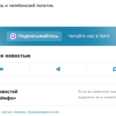
рь и челябинский политик.
Подписывайтесь
Читайте нас в MAX
ся новостью
овостей
Если вы заметили оши
выделите ее и нажмит
.Инфо
»
,
гартунг
,
левичев
,
справедливая россия