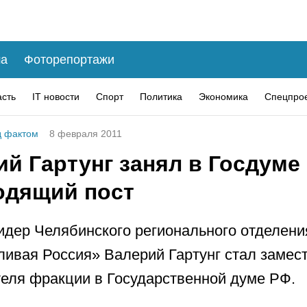
а
Фоторепортажи
асть
IT новости
Спорт
Политика
Экономика
Спецпро
 фактом
8 февраля 2011
й Гартунг занял в Госдуме
одящий пост
идер Челябинского регионального отделени
ивая Россия» Валерий Гартунг стал замес
еля фракции в Государственной думе РФ.