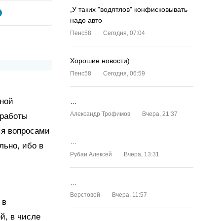
,У таких "водятлов" конфисковывать
надо авто
Пенс58
Сегодня, 07:04
Хорошие новости)
Пенс58
Сегодня, 06:59
вной
…
Александр Трофимов
Вчера, 21:37
 работы
ся вопросами
…
льно, ибо в
Рубан Алексей
Вчера, 13:31
…
Верстовой
Вчера, 11:57
 в
й, в числе