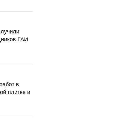
олучили
дников ГАИ
работ в
ой плитке и