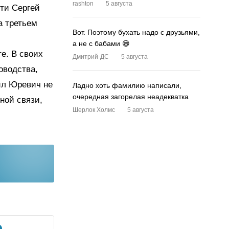
rashton
5 августа
сти Сергей
а третьем
Вот. Поэтому бухать надо с друзьями,
а не с бабами 😁
е. В своих
Дмитрий-ДС
5 августа
оводства,
ил Юревич не
Ладно хоть фамилию написали,
очередная загорелая неадекватка
ной связи,
Шерлок Холмс
5 августа