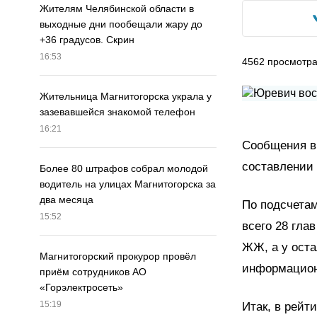
Жителям Челябинской области в
выходные дни пообещали жару до
+36 градусов. Скрин
16:53
4562
просмотр
Жительница Магнитогорска украла у
зазевавшейся знакомой телефон
16:21
Сообщения в 
составлении 
Более 80 штрафов собрал молодой
водитель на улицах Магнитогорска за
два месяца
По подсчетам
15:52
всего 28 гла
ЖЖ, а у ост
Магнитогорский прокурор провёл
информацион
приём сотрудников АО
«Горэлектросеть»
15:19
Итак, в рей