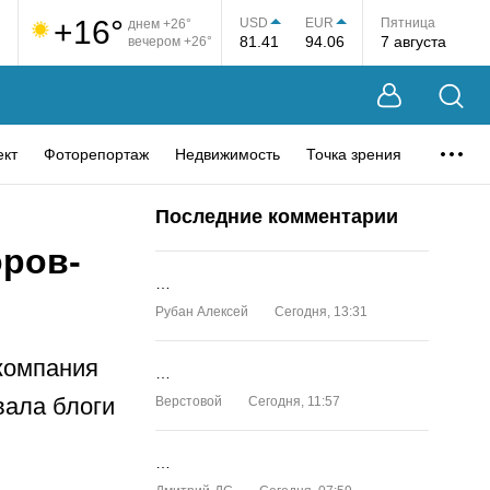
+16°
USD
EUR
Пятница
днем +26°
81.41
94.06
7 августа
вечером +26°
ект
Фоторепортаж
Недвижимость
Точка зрения
Последние комментарии
оров-
…
Рубан Алексей
Сегодня, 13:31
компания
…
вала блоги
Верстовой
Сегодня, 11:57
…