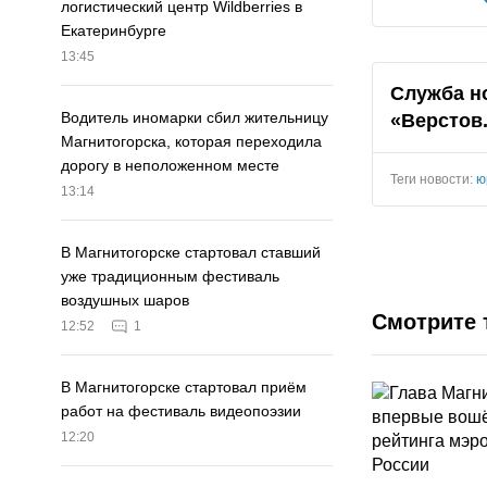
логистический центр Wildberries в
Екатеринбурге
13:45
Служба н
Водитель иномарки сбил жительницу
«Верстов
Магнитогорска, которая переходила
дорогу в неположенном месте
Теги новости:
ю
13:14
В Магнитогорске стартовал ставший
уже традиционным фестиваль
воздушных шаров
Смотрите 
12:52
1
В Магнитогорске стартовал приём
работ на фестиваль видеопоэзии
12:20