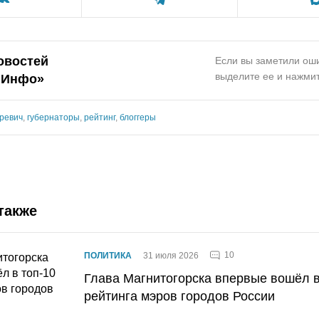
овостей
Если вы заметили оши
выделите ее и нажмит
.Инфо»
ревич
,
губернаторы
,
рейтинг
,
блоггеры
также
10
ПОЛИТИКА
31 июля 2026
Глава Магнитогорска впервые вошёл в
рейтинга мэров городов России