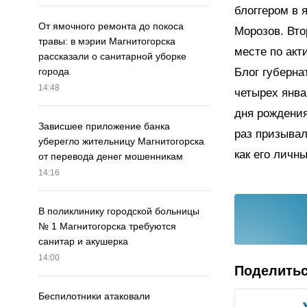
блоггером в 
От ямочного ремонта до покоса
Морозов. Вто
травы: в мэрии Магнитогорска
месте по акт
рассказали о санитарной уборке
Блог губерна
города
14:48
четырех янва
дня рождения
Зависшее приложение банка
раз призывал
уберегло жительницу Магнитогорска
как его личн
от перевода денег мошенникам
14:16
В поликлинику городской больницы
№ 1 Магнитогорска требуются
санитар и акушерка
14:00
Поделить
Беспилотники атаковали