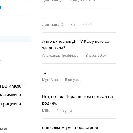
Дмитрий-ДС
Сегодня, 07:59
…
Дмитрий-ДС
Вчера, 20:20
А кто виновник ДТП? Как у него со
здоровьем?
Александр Трофимов
Вчера, 19:54
и
…
MyxoMop
5 августа
стве имеют
ранички в
Нет, не так. Пора пинком под зад на
родину.
трации и
Mills
5 августа
они совсем уже. пора строже
ным