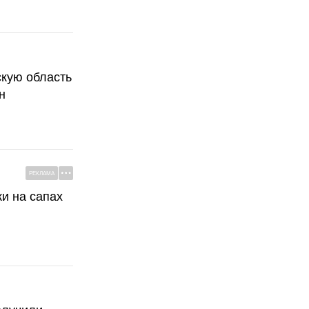
скую область
н
РЕКЛАМА
ки на сапах