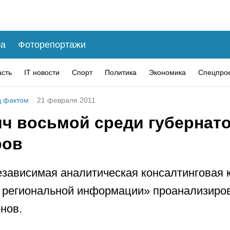
а
Фоторепортажи
асть
IT новости
Спорт
Политика
Экономика
Спецпро
 фактом
21 февраля 2011
ч восьмой среди губернат
ров
езависимая аналитическая консалтинговая 
 региональной информации» проанализиро
онов.