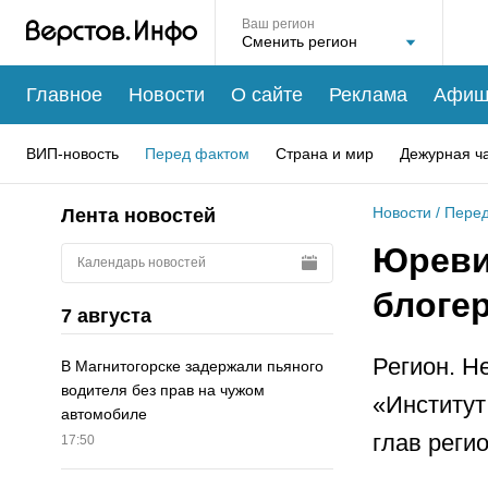
Ваш регион
Главное
Новости
О сайте
Реклама
Афиш
ВИП-новость
Перед фактом
Страна и мир
Дежурная ч
Новости
/
Перед
Лента новостей
Юреви
Календарь новостей
блоге
7 августа
Регион. Н
В Магнитогорске задержали пьяного
водителя без прав на чужом
«Институт
автомобиле
глав реги
17:50