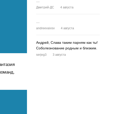
…
Дмитрий-ДС
4 августа
…
andreevaivsv
4 августа
Андрей, Слава таким парням как ты!
Соболезнование родным и близким.
serjeg3
3 августа
антазия
команд,