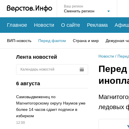
Ваш регион
Главное
Новости
О сайте
Реклама
Афиш
ВИП-новость
Перед фактом
Страна и мир
Дежурная ч
Новости
/
Перед
Лента новостей
Перед
Календарь новостей
инопл
6 августа
Магнитого
Самовыдвиженец по
Магнитогорскому округу Наумов уже
ледовых ф
более 14 часов сдает подписи в
избирком
12:00