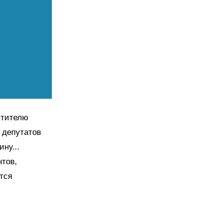
стителю
 депутатов
ну...
нтов,
тся
и