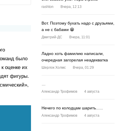
rashton
Вчера, 12:13
Вот. Поэтому бухать надо с друзьями,
а не с бабами 😁
Дмитрий-ДС
Вчера, 11:01
ого
Ладно хоть фамилию написали,
команд было
очередная загорелая неадекватка
 к оценке их
Шерлок Холмс
Вчера, 01:29
ядят фигуры.
…
осмический»,
Александр Трофимов
4 августа
Нечего по колодцам шарить......
Александр Трофимов
4 августа