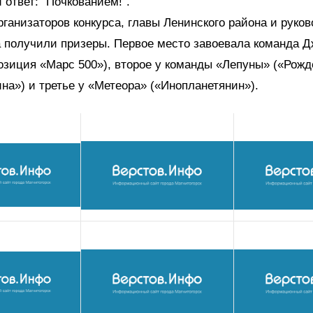
й ответ: "Почкованием!".
рганизаторов конкурса, главы Ленинского района и руко
а получили призеры. Первое место завоевала команда 
озиция «Марс 500»), второе у команды «Лепуны» («Рож
на») и третье у «Метеора» («Инопланетянин»).