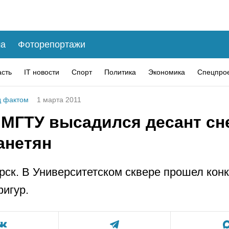
а
Фоторепортажи
асть
IT новости
Спорт
Политика
Экономика
Спецпро
 фактом
1 марта 2011
 МГТУ высадился десант с
анетян
рск. В Университетском сквере прошел кон
игур.