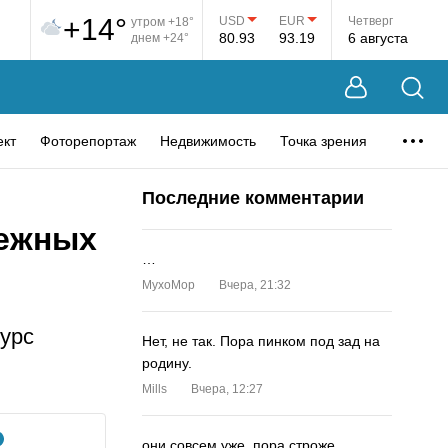
+14°
USD
EUR
Четверг
утром +18°
80.93
93.19
6 августа
днем +24°
ект
Фоторепортаж
Недвижимость
Точка зрения
Последние комментарии
нежных
…
MyxoMop
Вчера, 21:32
курс
Нет, не так. Пора пинком под зад на
родину.
Mills
Вчера, 12:27
они совсем уже. пора строже