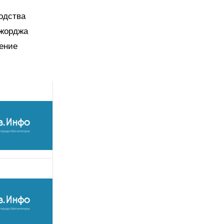
водства
Джорджа
дение