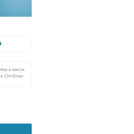
бку в тексте,
е Ctrl+Enter