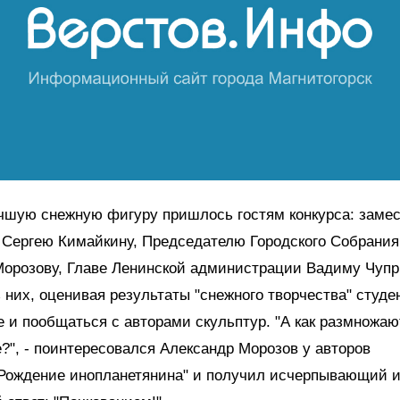
чшую снежную фигуру пришлось гостям конкурса: заме
 Сергею Кимайкину, Председателю Городского Собрания
орозову, Главе Ленинской администрации Вадиму Чупри
 них, оценивая результаты "снежного творчества" студе
 и пообщаться с авторами скульптур. "А как размножаю
?", - поинтересовался Александр Морозов у авторов
"Рождение инопланетянина" и получил исчерпывающий 