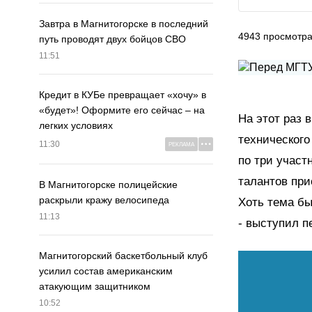
Завтра в Магнитогорске в последний
4943
просмотр
путь проводят двух бойцов СВО
11:51
Кредит в КУБе превращает «хочу» в
«будет»! Оформите его сейчас – на
На этот раз 
легких условиях
технического
11:30
РЕКЛАМА
по три участ
талантов при
В Магнитогорске полицейские
раскрыли кражу велосипеда
Хоть тема бы
11:13
- выступил п
Магнитогорский баскетбольный клуб
усилил состав американским
атакующим защитником
10:52