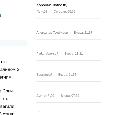
Хорошие новости)
Пенс58
Сегодня, 06:59
…
Александр Трофимов
Вчера, 21:37
…
Рубан Алексей
Вчера, 13:31
сею
…
валидом 2
Верстовой
Вчера, 11:57
етним.
…
е Сони
Дмитрий-ДС
Вчера, 07:59
 это
тветили
…
 ответ