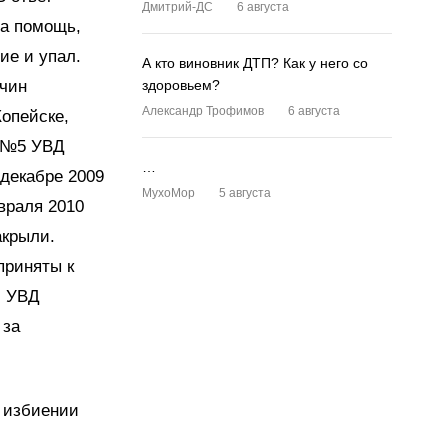
Дмитрий-ДС
6 августа
на помощь,
ие и упал.
А кто виновник ДТП? Как у него со
жчин
здоровьем?
Александр Трофимов
6 августа
Копейске,
и №5 УВД
…
 декабре 2009
MyxoMop
5 августа
враля 2010
акрыли.
приняты к
и УВД
 за
в избиении