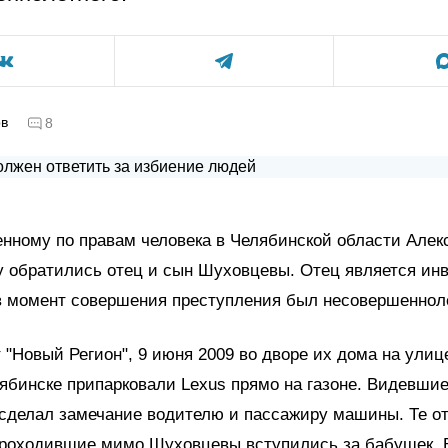
ов
8
нному по правам человека в Челябинской области Алек
у обратились отец и сын Шуховцевы. Отец является ин
 в момент совершения преступления был несовершеннол
 "Новый Регион", 9 июня 2009 во дворе их дома на улиц
ябинске припарковали Lexus прямо на газоне. Видевшие
 сделал замечание водителю и пассажиру машины. Те о
Проходившие мимо Шуховцевы вступились за бабушек. В