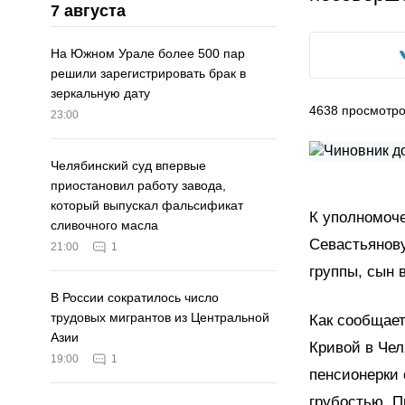
7 августа
На Южном Урале более 500 пар
решили зарегистрировать брак в
зеркальную дату
4638
просмотр
23:00
Челябинский суд впервые
приостановил работу завода,
который выпускал фальсификат
К уполномоче
сливочного масла
Севастьянов
21:00
1
группы, сын
В России сократилось число
трудовых мигрантов из Центральной
Как сообщает
Азии
Кривой в Чел
19:00
1
пенсионерки
грубостью. 