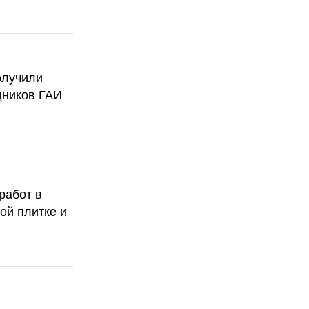
олучили
дников ГАИ
работ в
ой плитке и