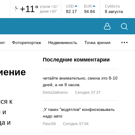
+11°
USD
EUR
Суббота
утром +11°
82.17
94.84
8 августа
днем +30°
ект
Фоторепортаж
Недвижимость
Точка зрения
Последние комментарии
иение
читайте внимательно, смена это 8-10
дней, а не 8 часов.
DenisZakharov
Сегодня, 07:37
ся к
,У таких "водятлов" конфисковывать
 и
надо авто
да и
Пенс58
Сегодня, 07:04