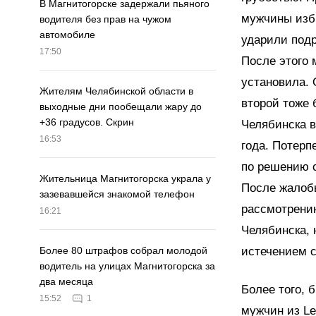
В Магнитогорске задержали пьяного
мужчины изби
водителя без прав на чужом
автомобиле
ударили подр
17:50
После этого 
установила. 
Жителям Челябинской области в
второй тоже
выходные дни пообещали жару до
+36 градусов. Скрин
Челябинска в
16:53
года. Потерп
по решению с
Жительница Магнитогорска украла у
После жалобы
зазевавшейся знакомой телефон
рассмотрени
16:21
Челябинска, 
истечением с
Более 80 штрафов собрал молодой
водитель на улицах Магнитогорска за
два месяца
Более того, 
15:52
1
мужчин из Le