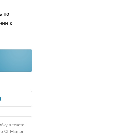
ь по
нии к
бку в тексте,
е Ctrl+Enter