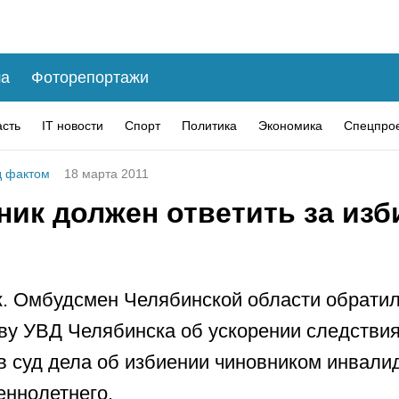
а
Фоторепортажи
асть
IT новости
Спорт
Политика
Экономика
Спецпро
 фактом
18 марта 2011
ник должен ответить за изб
. Омбудсмен Челябинской области обратил
ву УВД Челябинска об ускорении следствия
в суд дела об избиении чиновником инвали
ннолетнего.