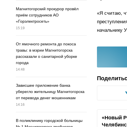
Магнитогорский прокурор провёл
«Я считаю, ч
приём сотрудников АО
преступления
«Горэлектросеть»
15:19
начальнику 
От ямочного ремонта до покоса
травы: в мэрии Магнитогорска
рассказали о санитарной уборке
города
14:48
Поделить
Зависшее приложение банка
уберегло жительницу Магнитогорска
от перевода денег мошенникам
14:16
«Новый Р
В поликлинику городской больницы
Челябинс
№ 1 Магнитогорска требуются