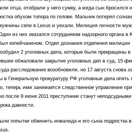
ли отца, отобрали у него сумку, а когда сын бросился 
остка обухом топора по голове. Мальчик потерял сознан
мужчины сели в Lexus и уехали. Милиция личности му
Один из них оказался сотрудником надзорного органа в 
 был копейчанином. Отдел дознания отделения милици
озбудил 2 уголовных дела, которые были прекращены в
евшие обжаловали закрытие уголовных дел в суд, 15 фе
уда расследование возобновили, но 17 августа снова з
 в Генеральную прокуратуру РФ уголовные дела опять 
ю, теперь ими занимается следственное управление пр
но после 9 июня 2011 преступники станут неподсудными
рока давности.
были попытки обвинить инвалида и его сына подростка 
xus.