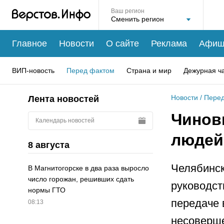
Ваш регион
Главное
Новости
О сайте
Реклама
Афиш
ВИП-новость
Перед фактом
Страна и мир
Дежурная ч
Новости
/
Перед
Лента новостей
Чинов
Календарь новостей
людей
8 августа
Челябинск
В Магнитогорске в два раза выросло
число горожан, решивших сдать
руководст
нормы ГТО
передаче 
08:13
несоверше