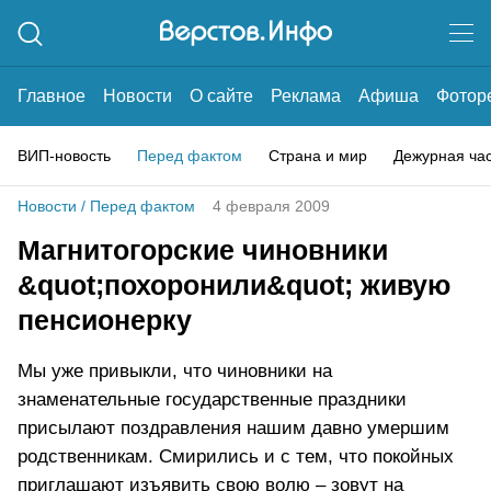
Главное
Новости
О сайте
Реклама
Афиша
Фотор
ВИП-новость
Перед фактом
Страна и мир
Дежурная ча
Новости
/
Перед фактом
4 февраля 2009
Магнитогорские чиновники
&quot;похоронили&quot; живую
пенсионерку
Мы уже привыкли, что чиновники на
знаменательные государственные праздники
присылают поздравления нашим давно умершим
родственникам. Смирились и с тем, что покойных
приглашают изъявить свою волю – зовут на