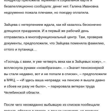
безапелляционно сообщала: денег нет. Галина Ивановна
недоуменно пожала плечами, но поездку оплатила.
Зайцева с нетерпением ждала, как ей казалось бесконечно
длящихся праздников. И в первый же рабочий день
отправилась в многофункциональный центр. Там, проверив
документы, предположили, что Зайцева поменяла фамилию,
оттого и путаница…
«Господь с вами, я уже четверть века как в Зайцевых хожу», –
всплеснула руками «новобрачная». – «Значит пенсионеркой
вы стали недавно, вот и не попали в списки», – предположили
в МФЦ. – «И здесь ваша неправда: на пенсию я вышла давно
и сбоев ни разу не было», – парировала ветеран труда
Челябинской области.
После чего неожиданно выбывшую из списков пообещали
вернуть обратно в списки, а деньги начислить не позднее