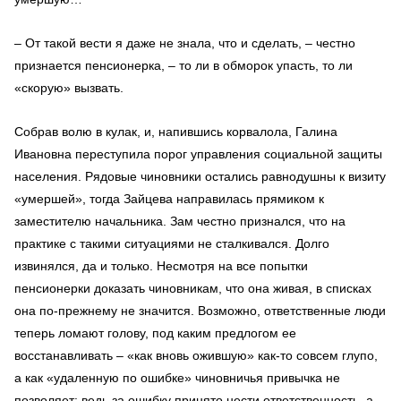
– От такой вести я даже не знала, что и сделать, – честно
признается пенсионерка, – то ли в обморок упасть, то ли
«скорую» вызвать.
Собрав волю в кулак, и, напившись корвалола, Галина
Ивановна переступила порог управления социальной защиты
населения. Рядовые чиновники остались равнодушны к визиту
«умершей», тогда Зайцева направилась прямиком к
заместителю начальника. Зам честно признался, что на
практике с такими ситуациями не сталкивался. Долго
извинялся, да и только. Несмотря на все попытки
пенсионерки доказать чиновникам, что она живая, в списках
она по-прежнему не значится. Возможно, ответственные люди
теперь ломают голову, под каким предлогом ее
восстанавливать – «как вновь ожившую» как-то совсем глупо,
а как «удаленную по ошибке» чиновничья привычка не
позволяет: ведь за ошибку принято нести ответственность, а