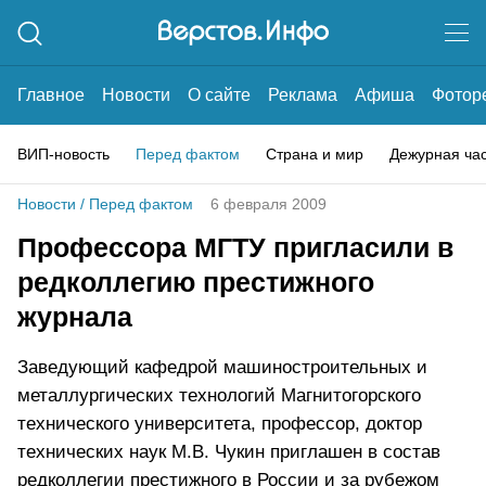
Главное
Новости
О сайте
Реклама
Афиша
Фотор
ВИП-новость
Перед фактом
Страна и мир
Дежурная ча
Новости
/
Перед фактом
6 февраля 2009
Профессора МГТУ пригласили в
редколлегию престижного
журнала
Заведующий кафедрой машиностроительных и
металлургических технологий Магнитогорского
технического университета, профессор, доктор
технических наук М.В. Чукин приглашен в состав
редколлегии престижного в России и за рубежом