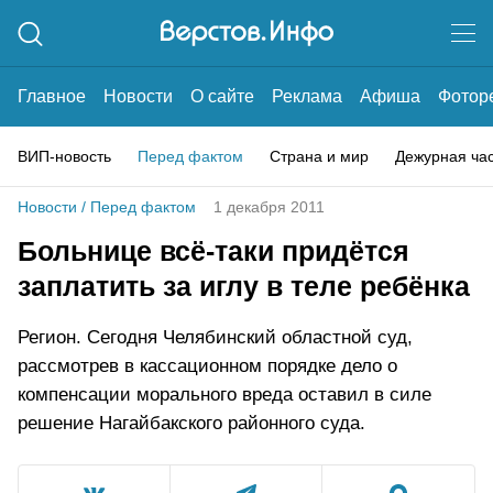
Главное
Новости
О сайте
Реклама
Афиша
Фотор
ВИП-новость
Перед фактом
Страна и мир
Дежурная ча
Новости
/
Перед фактом
1 декабря 2011
Больнице всё-таки придётся
заплатить за иглу в теле ребёнка
Регион. Сегодня Челябинский областной суд,
рассмотрев в кассационном порядке дело о
компенсации морального вреда оставил в силе
решение Нагайбакского районного суда.