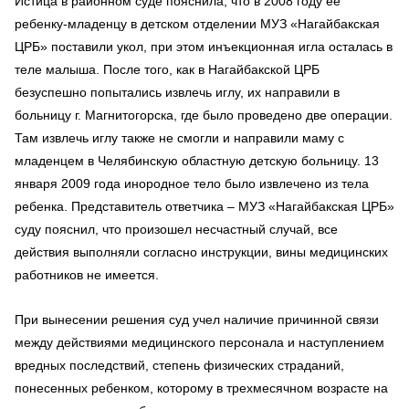
Истица в районном суде пояснила, что в 2008 году её
ребенку-младенцу в детском отделении МУЗ «Нагайбакская
ЦРБ» поставили укол, при этом инъекционная игла осталась в
теле малыша. После того, как в Нагайбакской ЦРБ
безуспешно попытались извлечь иглу, их направили в
больницу г. Магнитогорска, где было проведено две операции.
Там извлечь иглу также не смогли и направили маму с
младенцем в Челябинскую областную детскую больницу. 13
января 2009 года инородное тело было извлечено из тела
ребенка. Представитель ответчика – МУЗ «Нагайбакская ЦРБ»
суду пояснил, что произошел несчастный случай, все
действия выполняли согласно инструкции, вины медицинских
работников не имеется.
При вынесении решения суд учел наличие причинной связи
между действиями медицинского персонала и наступлением
вредных последствий, степень физических страданий,
понесенных ребенком, которому в трехмесячном возрасте на