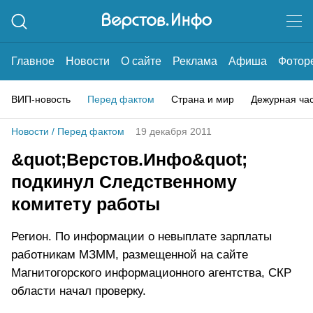
Главное
Новости
О сайте
Реклама
Афиша
Фотор
ВИП-новость
Перед фактом
Страна и мир
Дежурная ча
Новости
/
Перед фактом
19 декабря 2011
&quot;Верстов.Инфо&quot;
подкинул Следственному
комитету работы
Регион. По информации о невыплате зарплаты
работникам МЗММ, размещенной на сайте
Магнитогорского информационного агентства, СКР
области начал проверку.