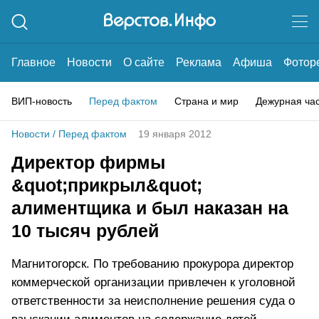
Главное
Новости
О сайте
Реклама
Афиша
Фотор
ВИП-новость
Перед фактом
Страна и мир
Дежурная ча
Новости
/
Перед фактом
19 января 2012
Директор фирмы
&quot;прикрыл&quot;
алиментщика и был наказан на
10 тысяч рублей
Магнитогорск. По требованию прокурора директор
коммерческой организации привлечен к уголовной
ответственности за неисполнение решения суда о