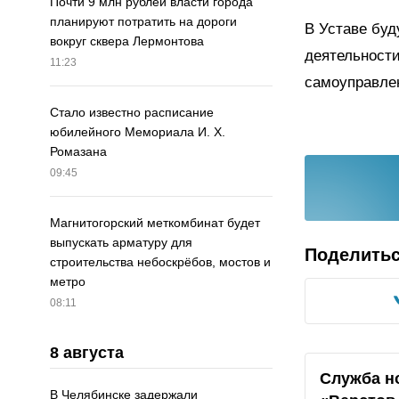
Почти 9 млн рублей власти города
планируют потратить на дороги
В Уставе буд
вокруг сквера Лермонтова
деятельности
11:23
самоуправле
Стало известно расписание
юбилейного Мемориала И. Х.
Ромазана
09:45
Магнитогорский меткомбинат будет
выпускать арматуру для
Поделить
строительства небоскрёбов, мостов и
метро
08:11
8 августа
Служба н
В Челябинске задержали