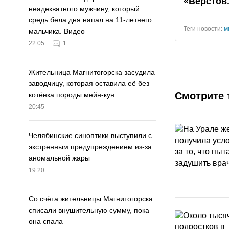
«Верстов
неадекватного мужчину, который
средь бела дня напал на 11-летнего
Теги новости:
м
мальчика. Видео
22:05
1
Жительница Магнитогорска засудила
заводчицу, которая оставила её без
Смотрите 
котёнка породы мейн-кун
20:45
Челябинские синоптики выступили с
экстренным предупреждением из-за
аномальной жары
19:20
Со счёта жительницы Магнитогорска
списали внушительную сумму, пока
она спала