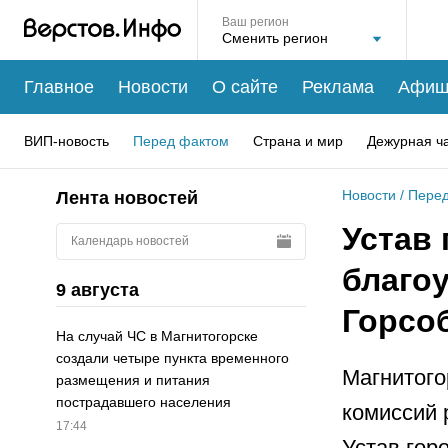
Ваш регион
Главное
Новости
О сайте
Реклама
Афиш
ВИП-новость
Перед фактом
Страна и мир
Дежурная ч
Новости
/
Перед
Лента новостей
Устав 
Календарь новостей
благо
9 августа
Горсо
На случай ЧС в Магнитогорске
создали четыре пункта временного
Магнитого
размещения и питания
пострадавшего населения
комиссий 
17:44
Устав гор