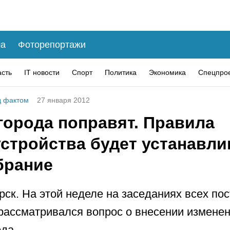
а
Фоторепортажи
асть
IT новости
Спорт
Политика
Экономика
Спецпро
 фактом
27 января 2012
города поправят. Правила
устройства будет устанавли
брание
рск. На этой неделе на заседаниях всех по
рассматривался вопрос о внесении изменен
ода.