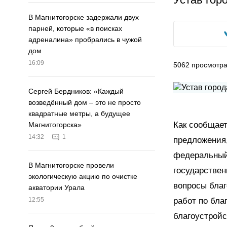
В Магнитогорске задержали двух
парней, которые «в поисках
адреналина» пробрались в чужой
дом
16:09
5062
просмотр
Сергей Бердников: «Каждый
возведённый дом – это не просто
квадратные метры, а будущее
Как сообщае
Магнитогорска»
14:32
1
предложения,
федеральный
В Магнитогорске провели
государствен
экологическую акцию по очистке
вопросы благ
акватории Урала
работ по бла
12:55
благоустройс