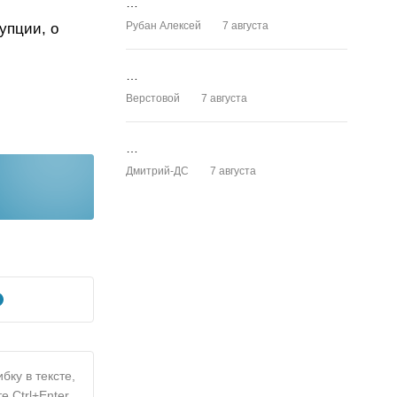
…
Рубан Алексей
7 августа
упции, о
…
Верстовой
7 августа
…
Дмитрий-ДС
7 августа
бку в тексте,
е Ctrl+Enter