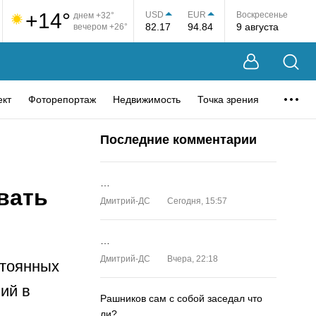
+14°
USD
EUR
Воскресенье
днем +32°
82.17
94.84
9 августа
вечером +26°
ект
Фоторепортаж
Недвижимость
Точка зрения
Последние комментарии
…
вать
Дмитрий-ДС
Сегодня, 15:57
…
Дмитрий-ДС
Вчера, 22:18
стоянных
ий в
Рашников сам с собой заседал что
ли?