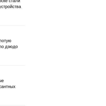
рске стали
устройства
олотую
по дзюдо
ые
сантных