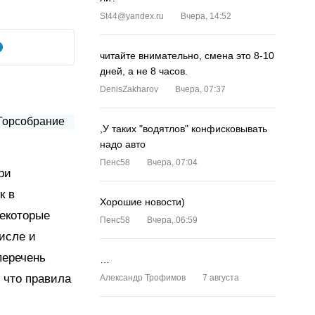
St44@yandex.ru
Вчера, 14:52
читайте внимательно, смена это 8-10
дней, а не 8 часов.
DenisZakharov
Вчера, 07:37
,У таких "водятлов" конфисковывать
надо авто
Пенс58
Вчера, 07:04
ри
к в
Хорошие новости)
екоторые
Пенс58
Вчера, 06:59
исле и
перечень
…
, что правила
Александр Трофимов
7 августа