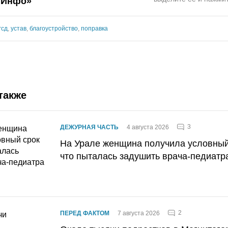
.Инфо»
гсд
,
устав
,
благоустройство
,
поправка
также
3
ДЕЖУРНАЯ ЧАСТЬ
4 августа 2026
На Урале женщина получила условный 
что пыталась задушить врача-педиатр
2
ПЕРЕД ФАКТОМ
7 августа 2026