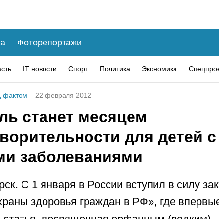
а
Фоторепортажи
асть
IT новости
Спорт
Политика
Экономика
Спецпро
 фактом
22 февраля 2012
ль станет месяцем
творительности для детей с
ми заболеваниями
рск. С 1 января в России вступил в силу за
храны здоровья граждан в РФ», где впервы
 статья, посвященная орфанным (редким)