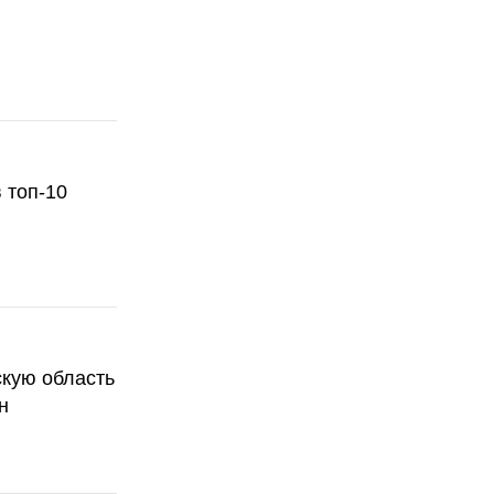
 топ-10
скую область
н