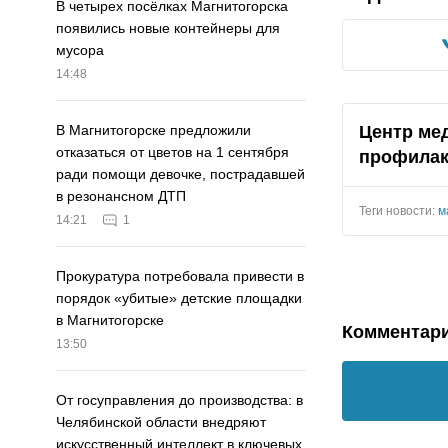
В четырех посёлках Магнитогорска
появились новые контейнеры для
мусора
14:48
Центр ме
В Магнитогорске предложили
отказаться от цветов на 1 сентября
профилак
ради помощи девочке, пострадавшей
в резонансном ДТП
Теги новости:
м
14:21
1
Прокуратура потребовала привести в
порядок «убитые» детские площадки
в Магнитогорске
Комментар
13:50
От госуправления до производства: в
Челябинской области внедряют
искусственный интеллект в ключевых