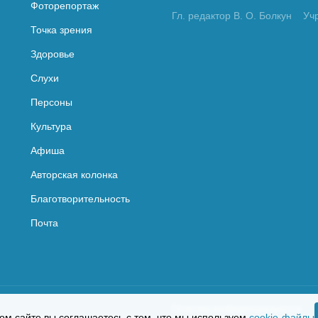
Фоторепортаж
Гл. редактор В. О. Болкун
Уч
Точка зрения
Здоровье
Слухи
Персоны
Культура
Афиша
Авторская колонка
Благотворительность
Почта
Политика конфиденциальности
ом сайте вы соглашаетесь с тем, что мы используем
cookie-файлы