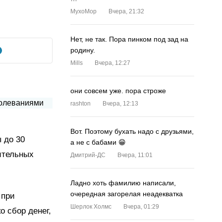
MyxoMop
Вчера, 21:32
Нет, не так. Пора пинком под зад на
родину.
Mills
Вчера, 12:27
они совсем уже. пора строже
rashton
Вчера, 12:13
Вот. Поэтому бухать надо с друзьями,
 до 30
а не с бабами 😁
ительных
Дмитрий-ДС
Вчера, 11:01
Ладно хоть фамилию написали,
очередная загорелая неадекватка
 при
Шерлок Холмс
Вчера, 01:29
о сбор денег,