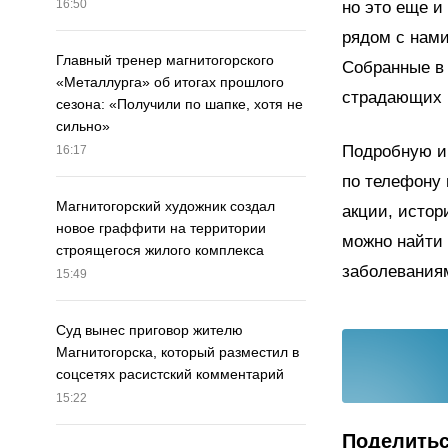
16:50
но это еще и
рядом с нами
Главный тренер магнитогорского
Собранные в 
«Металлурга» об итогах прошлого
страдающих 
сезона: «Получили по шапке, хотя не
сильно»
Подробную и
16:17
по телефону 
Магнитогорский художник создал
акции, исто
новое граффити на территории
можно найти
строящегося жилого комплекса
заболевания
15:49
Суд вынес приговор жителю
Магнитогорска, который разместил в
соцсетях расистский комментарий
15:22
Поделить