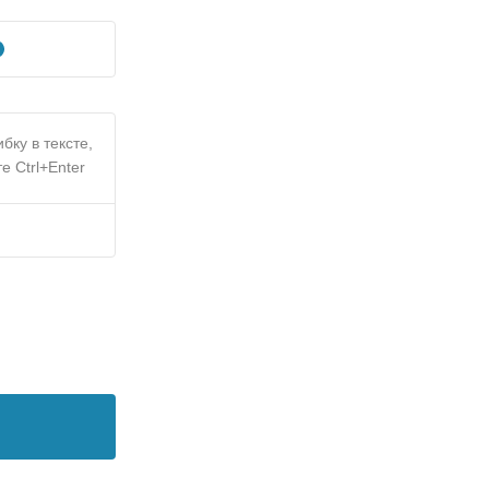
бку в тексте,
е Ctrl+Enter