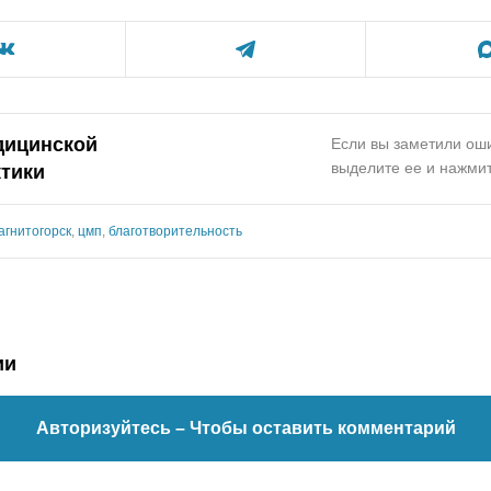
дицинской
Если вы заметили оши
выделите ее и нажмит
тики
агнитогорск
,
цмп
,
благотворительность
ии
Авторизуйтесь
– Чтобы оставить комментарий