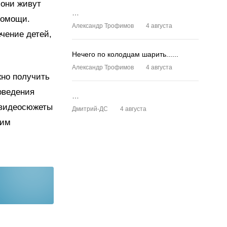
 они живут
…
помощи.
Александр Трофимов
4 августа
чение детей,
Нечего по колодцам шарить......
Александр Трофимов
4 августа
но получить
оведения
…
 видеосюжеты
Дмитрий-ДС
4 августа
ким