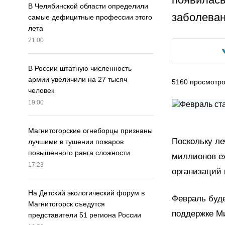
В Челябинской области определили
заболеван
самые дефицитные профессии этого
лета
21:00
В России штатную численность
армии увеличили на 27 тысяч
5160
просмотр
человек
19:00
Магнитогорские огнеборцы признаны
Поскольку ле
лучшими в тушении пожаров
повышенного ранга сложности
миллионов еж
17:23
организаций 
На Детский экологический форум в
Февраль буде
Магнитогорск съедутся
поддержке Ми
представители 51 региона России