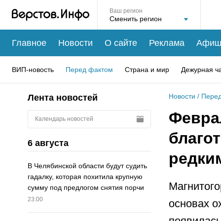
Ваш регион
Главное
Новости
О сайте
Реклама
Афиш
ВИП-новость
Перед фактом
Страна и мир
Дежурная ч
Новости
/
Перед
Лента новостей
Февра
Календарь новостей
благо
6 августа
редки
В Челябинской области будут судить
гадалку, которая похитила крупную
Магнитого
сумму под предлогом снятия порчи
23:00
основах о
появилась