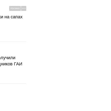
РЕКЛАМА
ки на сапах
олучили
дников ГАИ