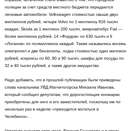
полиции за счет средств местного бюджета передаются
легковые автомобили:
Volkswagen
стоимостью свыше двух
миллионов рублей, четыре
Volvo
по 1 миллиону 816 тысяч
каждая,
Skoda
за 1 миллион 200 тысяч, микроавтобус
Fiat
—
более миллиона рублей, 14 «Фордов» по 630 тысяч и 6
«Логанов» по полмиллиона каждый. Также назывались восемь
электропил и две бензопилы, лодка стоимостью один миллион
рублей, ксероксы по 60, 80 и 90 тысяч, шкафы для посуды по
32 и 40 тысяч рублей, а также другое имущество.
Надо добавить, что в прошлой публикации были приведены
слова начальника УВД Магнитогорска Михаила Иванова,
который сообщил депутатам, что дорогостоящие иномарки
приобретены для него и его заместителей, поскольку им по
несколько раз в неделю «приходится мотаться в
Челябинск»…
Читатели оценили открытость Евгения Гончарова и в своих