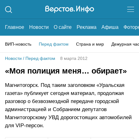
Главное
Новости
О сайте
Реклама
Афиша
Фотор
ВИП-новость
Перед фактом
Страна и мир
Дежурная ча
Новости
/
Перед фактом
8 марта 2012
«Моя полиция меня… обирает»
Магнитогорск. Под таким заголовком «Уральская
газета» публикует сегодня материал, продолжая
разговор о безвозмездной передаче городской
администрацией и Собранием депутатов
Магнитогорскому УВД дорогостоящих автомобилей
для VIP-персон.