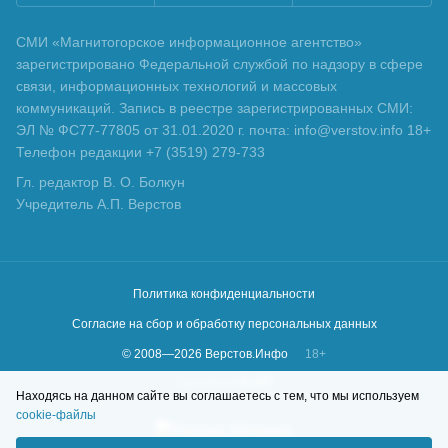
СМИ «Магнитогорское информационное агентство»
зарегистрировано Федеральной службой по надзору в сфере
связи, информационных технологий и массовых
коммуникаций. Запись в реестре зарегистрированных СМИ:
ЭЛ № ФС77-77805 от 31.01.2020 г. почта: info@verstov.info 18+
Телефон редакции +7 (3519) 279-733
Гл. редактор В. О. Болкун
Учредитель А.П. Верстов
Политика конфиденциальности
Согласие на сбор и обработку персональных данных
© 2008—
2026
Верстов.Инфо
18+
Сделано в
KLBR
Находясь на данном сайте вы соглашаетесь с тем, что мы используем
cookie-файлы