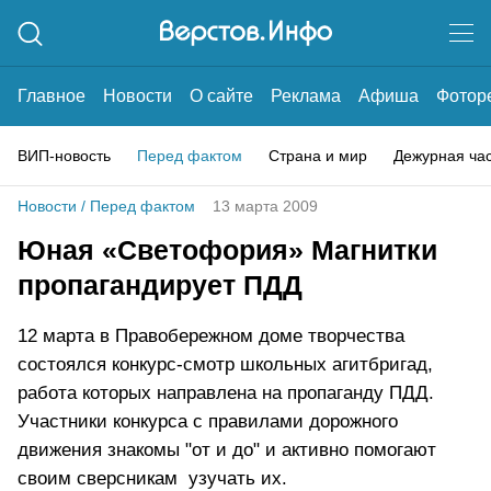
Главное
Новости
О сайте
Реклама
Афиша
Фотор
ВИП-новость
Перед фактом
Страна и мир
Дежурная ча
Новости
/
Перед фактом
13 марта 2009
Юная «Светофория» Магнитки
пропагандирует ПДД
12 марта в Правобережном доме творчества
состоялся конкурс-смотр школьных агитбригад,
работа которых направлена на пропаганду ПДД.
Участники конкурса с правилами дорожного
движения знакомы "от и до" и активно помогают
своим сверсникам узучать их.