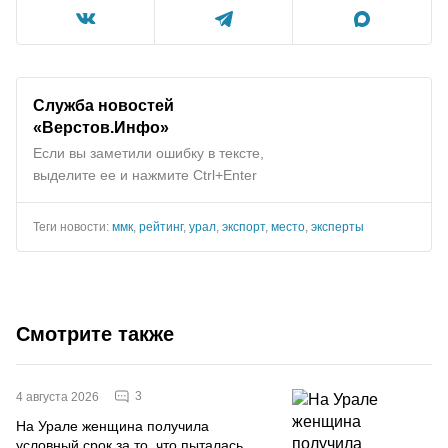
Служба новостей
«Верстов.Инфо»
Если вы заметили ошибку в тексте,
выделите ее и нажмите Ctrl+Enter
Теги новости:
ммк
,
рейтинг
,
урал
,
экспорт
,
место
,
эксперты
Смотрите также
3
4 августа 2026
На Урале женщина получила
условный срок за то, что пыталась