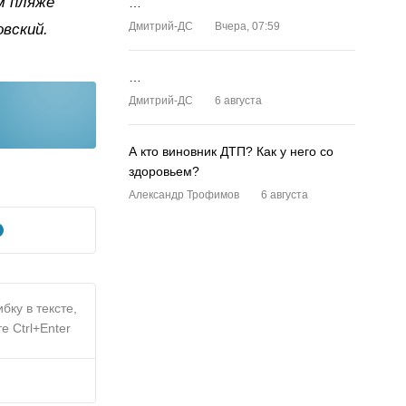
м пляже
…
Дмитрий-ДС
Вчера, 07:59
вский.
…
Дмитрий-ДС
6 августа
А кто виновник ДТП? Как у него со
здоровьем?
Александр Трофимов
6 августа
бку в тексте,
е Ctrl+Enter