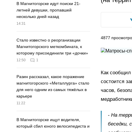
В Магнитогорске идут поиски 21-
летней девушки, пропавшей
несколько дней назад
14:31
4877
просмотр
Стало известно о реорганизации
Магнитогорского меткомбината, к
которому присоединили три «дочки»
12:50
1
Как сообщил
Разин рассказал, какое поражение
состоится за
магнитогорского «Металлурга» стало
для него одним из самых тяжёлых в
часов, безоп
карьере
медработник
11:22
- На терр
В Магнитогорске ищут водителя,
беседки,
который сбил юного велосипедиста и