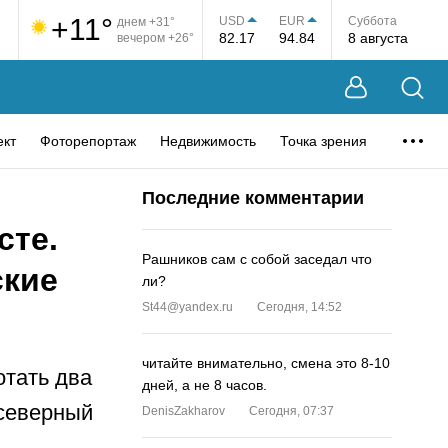
+11°
USD
EUR
Суббота
днем +31°
82.17
94.84
8 августа
вечером +26°
ект
Фоторепортаж
Недвижимость
Точка зрения
Последние комментарии
сте.
Рашников сам с собой заседал что
ские
ли?
St44@yandex.ru
Сегодня, 14:52
читайте внимательно, смена это 8-10
отать два
дней, а не 8 часов.
 северный
DenisZakharov
Сегодня, 07:37