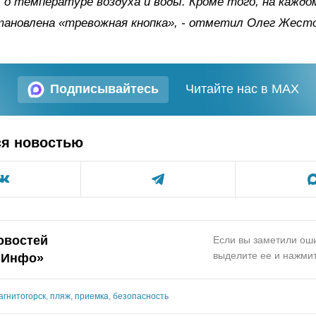
о температуре воздуха и воды. Кроме того, на каждо
ановлена «тревожная кнопка», - отметил Олег Жесто
Подписывайтесь
Читайте нас в MAX
ся новостью
овостей
Если вы заметили оши
выделите ее и нажмит
.Инфо»
агнитогорск
,
пляж
,
приемка
,
безопасность