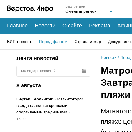
Ваш регион
Главное
Новости
О сайте
Реклама
Афиш
ВИП-новость
Перед фактом
Страна и мир
Дежурная ч
Новости
/
Перед
Лента новостей
Матрос
Календарь новостей
Завтр
8 августа
пляжи
Сергей Бердников: «Магнитогорск
всегда славился крепкими
Магнитого
спортивными традициями»
16:09
пляжа: це
(на терри