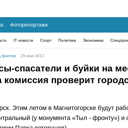
а
Фоторепортажи
асть
IT новости
Спорт
Политика
Экономика
Спецпро
 фактом
29 мая 2012
ы-спасатели и буйки на ме
а комиссия проверит город
рск. Этим летом в Магнитогорске будут раб
нтральный (у монумента «Тыл - фронту») и
тории Парка ветеранов).