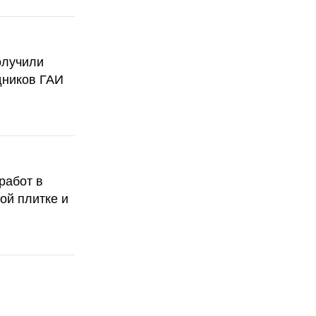
олучили
дников ГАИ
работ в
ой плитке и