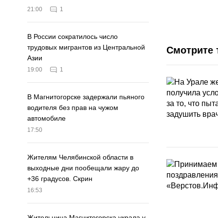
21:00
1
В России сократилось число
трудовых мигрантов из Центральной
Смотрите 
Азии
19:00
1
В Магнитогорске задержали пьяного
водителя без прав на чужом
автомобиле
17:50
Жителям Челябинской области в
выходные дни пообещали жару до
+36 градусов. Скрин
16:53
Жительница Магнитогорска украла у