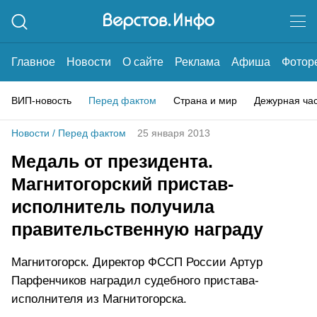
Главное
Новости
О сайте
Реклама
Афиша
Фотор
ВИП-новость
Перед фактом
Страна и мир
Дежурная ча
Новости
/
Перед фактом
25 января 2013
Медаль от президента.
Магнитогорский пристав-
исполнитель получила
правительственную награду
Магнитогорск. Директор ФССП России Артур
Парфенчиков наградил судебного пристава-
исполнителя из Магнитогорска.