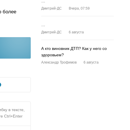
…
Дмитрий-ДС
Вчера, 07:59
о более
…
Дмитрий-ДС
6 августа
А кто виновник ДТП? Как у него со
здоровьем?
Александр Трофимов
6 августа
бку в тексте,
е Ctrl+Enter