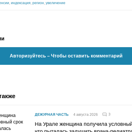
енсии
,
индексация
,
регион
,
увеличение
ии
Авторизуйтесь
– Чтобы оставить комментарий
также
3
ДЕЖУРНАЯ ЧАСТЬ
4 августа 2026
На Урале женщина получила условный 
что пыталась задушить врача-педиатр