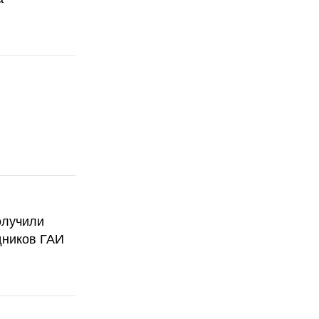
олучили
дников ГАИ