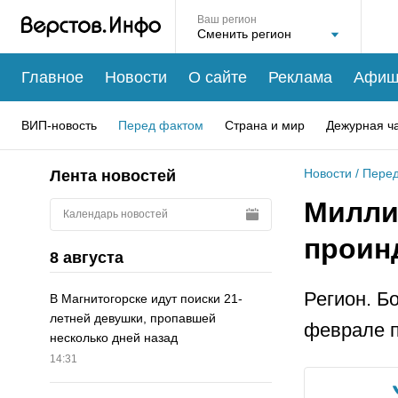
Ваш регион
Главное
Новости
О сайте
Реклама
Афиш
ВИП-новость
Перед фактом
Страна и мир
Дежурная ч
Новости
/
Перед
Лента новостей
Милли
Календарь новостей
проин
8 августа
Регион. Б
В Магнитогорске идут поиски 21-
летней девушки, пропавшей
феврале п
несколько дней назад
14:31