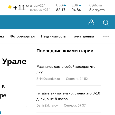
+11°
USD
EUR
Суббота
днем +31°
82.17
94.84
8 августа
вечером +26°
ект
Фоторепортаж
Недвижимость
Точка зрения
Последние комментарии
 Урале
Рашников сам с собой заседал что
ли?
St44@yandex.ru
Сегодня, 14:52
 в
читайте внимательно, смена это 8-10
ре.
дней, а не 8 часов.
DenisZakharov
Сегодня, 07:37