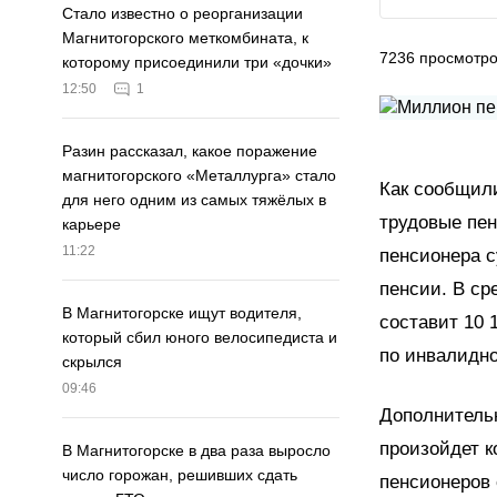
Стало известно о реорганизации
Магнитогорского меткомбината, к
7236
просмотр
которому присоединили три «дочки»
12:50
1
Разин рассказал, какое поражение
магнитогорского «Металлурга» стало
Как сообщили
для него одним из самых тяжёлых в
трудовые пен
карьере
11:22
пенсионера с
пенсии. В ср
В Магнитогорске ищут водителя,
составит 10 
который сбил юного велосипедиста и
по инвалидно
скрылся
09:46
Дополнительн
произойдет к
В Магнитогорске в два раза выросло
число горожан, решивших сдать
пенсионеров 