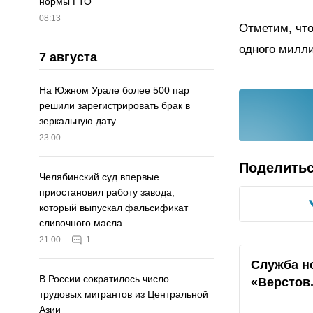
нормы ГТО
08:13
Отметим, что
одного милли
7 августа
На Южном Урале более 500 пар
решили зарегистрировать брак в
зеркальную дату
23:00
Поделить
Челябинский суд впервые
приостановил работу завода,
который выпускал фальсификат
сливочного масла
21:00
1
Служба н
В России сократилось число
«Верстов
трудовых мигрантов из Центральной
Азии