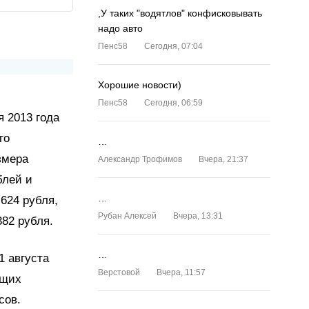
,У таких "водятлов" конфисковывать
надо авто
Пенс58
Сегодня, 07:04
Хорошие новости)
Пенс58
Сегодня, 06:59
я 2013 года
го
…
змера
Александр Трофимов
Вчера, 21:37
блей и
…
 624 рубля,
Рубан Алексей
Вчера, 13:31
382 рубля.
…
1 августа
Верстовой
Вчера, 11:57
ющих
сов.