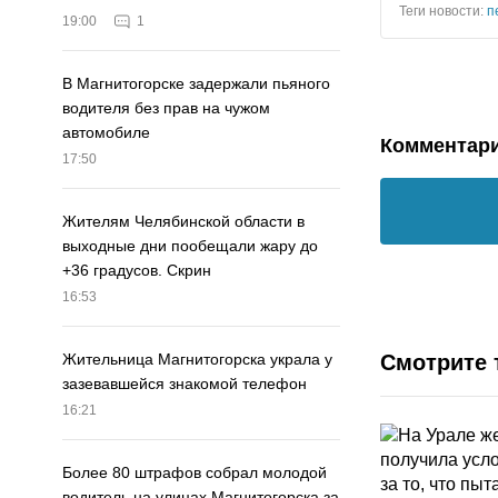
Теги новости:
п
19:00
1
В Магнитогорске задержали пьяного
водителя без прав на чужом
автомобиле
Комментар
17:50
Жителям Челябинской области в
выходные дни пообещали жару до
+36 градусов. Скрин
16:53
Смотрите 
Жительница Магнитогорска украла у
зазевавшейся знакомой телефон
16:21
Более 80 штрафов собрал молодой
водитель на улицах Магнитогорска за