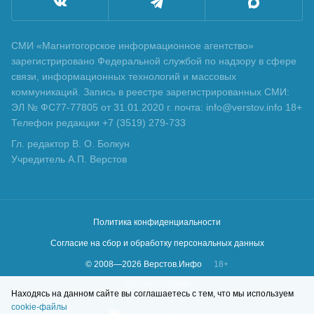
СМИ «Магнитогорское информационное агентство»
зарегистрировано Федеральной службой по надзору в сфере
связи, информационных технологий и массовых
коммуникаций. Запись в реестре зарегистрированных СМИ:
ЭЛ № ФС77-77805 от 31.01.2020 г. почта: info@verstov.info 18+
Телефон редакции +7 (3519) 279-733
Гл. редактор В. О. Болкун
Учредитель А.П. Верстов
Политика конфиденциальности
Согласие на сбор и обработку персональных данных
© 2008—
2026
Верстов.Инфо
18+
Сделано в
KLBR
Находясь на данном сайте вы соглашаетесь с тем, что мы используем
cookie-файлы