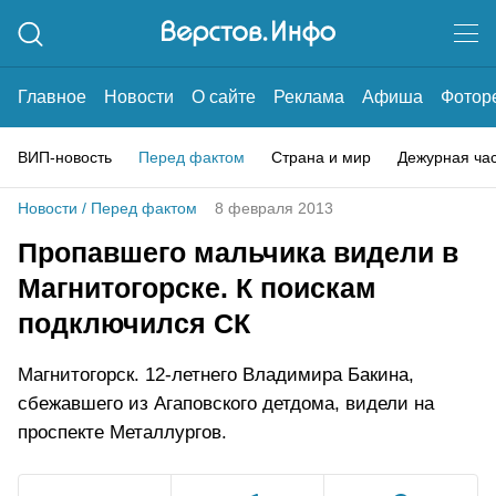
Главное
Новости
О сайте
Реклама
Афиша
Фотор
ВИП-новость
Перед фактом
Страна и мир
Дежурная ча
Новости
/
Перед фактом
8 февраля 2013
Пропавшего мальчика видели в
Магнитогорске. К поискам
подключился СК
Магнитогорск. 12-летнего Владимира Бакина,
сбежавшего из Агаповского детдома, видели на
проспекте Металлургов.