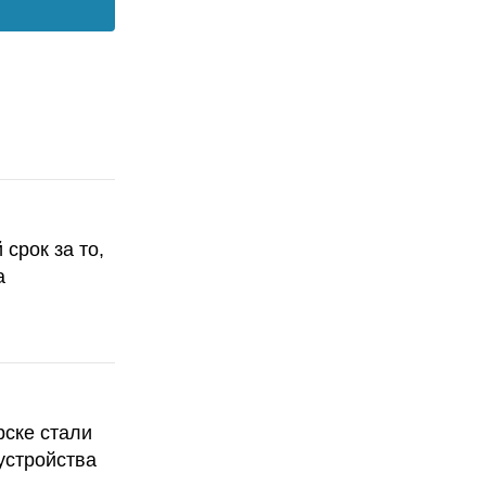
срок за то,
а
рске стали
устройства