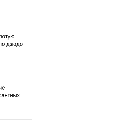
олотую
по дзюдо
ые
сантных