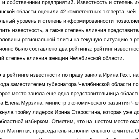
 и собственники предприятий. Известность и степень и
нской области оценили 42 компетентных эксперта, чей
льный уровень и степень информированности позволяе
лить известность, а также степень влияния представит
оловины региональной элиты на текущую ситуацию в ре
ионно было составлено два рейтинга: рейтинг известнос
й степень влияния женщин Челябинской области.
 в рейтинге известности по праву заняла Ирина Гехт, на
года заместителем губернатора Челябинской области п
орое место заняла еще одна представительница област
а Елена Мурзина, министр экономического развития Че
кнула тройку лидеров Ирина Старостина, которая уже д
областной избирком. Отметим, что на шестом месте ока
от Магнитки, председатель исполнительного комитета 