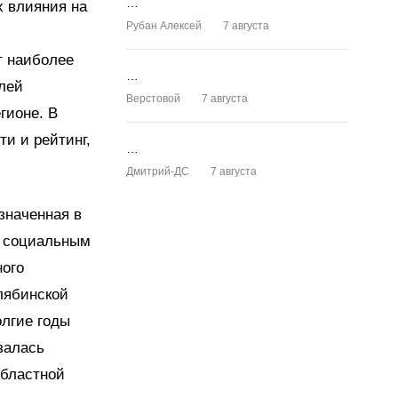
…
х влияния на
Рубан Алексей
7 августа
т наиболее
…
елей
Верстовой
7 августа
гионе. В
ти и рейтинг,
…
Дмитрий-ДС
7 августа
значенная в
о социальным
ного
лябинской
олгие годы
залась
Областной