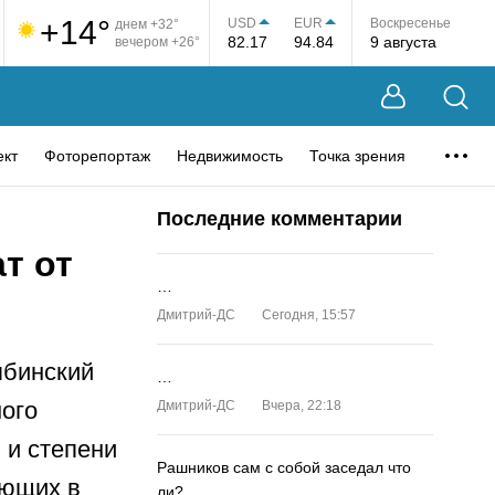
+14°
USD
EUR
Воскресенье
днем +32°
82.17
94.84
9 августа
вечером +26°
ект
Фоторепортаж
Недвижимость
Точка зрения
Последние комментарии
т от
…
Дмитрий-ДС
Сегодня, 15:57
ябинский
…
ого
Дмитрий-ДС
Вчера, 22:18
 и степени
Рашников сам с собой заседал что
ающих в
ли?