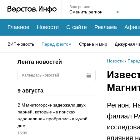
Ваш регион
Главное
Новости
О сайте
Реклама
Афиш
ВИП-новость
Перед фактом
Страна и мир
Дежурная ч
Новости
/
Перед
Лента новостей
Извес
Календарь новостей
Магнит
9 августа
Регион. Н
В Магнитогорске задержали двух
парней, которые «в поисках
филиал РА
адреналина» пробрались в чужой
исследова
дом
16:09
влияния н