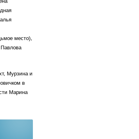
ена
одная
талья
ьмое место),
 Павлова
хт, Мурзина и
новичком в
асти Марина