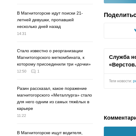
В Магнитогорске идут поиски 21-
Поделить
летней девушки, пропавшей
несколько дней назад
14:31
Стало известно о реорганизации
Служба н
Магнитогорского меткомбината, к
«Верстов
которому присоединили три «дочки»
12:50
1
Теги новости:
р
Разин рассказал, какое поражение
магнитогорского «Металлурга» стало
для него одним из самых тяжёлых в
карьере
11:22
Комментар
В Магнитогорске ищут водителя,