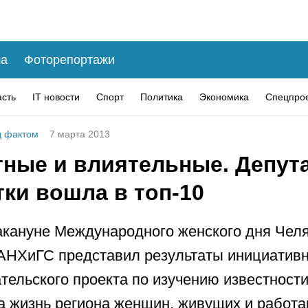
а
Фоторепортажи
асть
IT новости
Спорт
Политика
Экономика
Спецпро
 фактом
7 марта 2013
тные и влиятельные. Депута
ки вошла в топ-10
акануне Международного женского дня Чел
НХиГС представил результаты инициативн
тельского проекта по изучению известности
а жизнь региона женщин, живущих и работ