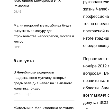
юбилейного Мемориала И. Х.
руководители
Ромазана
жизнь Челяби
09:45
профессиона
точно опреде
Магнитогорский меткомбинат будет
прекрасной п
выпускать арматуру для
строительства небоскрёбов, мостов и
итоге традиц
метро
определяющи
08:11
Первое место
8 августа
ноябре 2012 
В Челябинске задержали
вопросам. Вт
неадекватного мужчину, который
правительств
средь бела дня напал на 11-летнего
области. Зам
мальчика. Видео
22:05
1
возглавляет 
депутат ЗСО 
Жительница Магнитогорска засудила