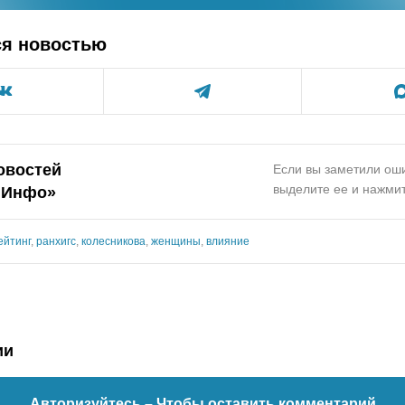
ся новостью
овостей
Если вы заметили оши
выделите ее и нажмит
.Инфо»
ейтинг
,
ранхигс
,
колесникова
,
женщины
,
влияние
ии
Авторизуйтесь
– Чтобы оставить комментарий