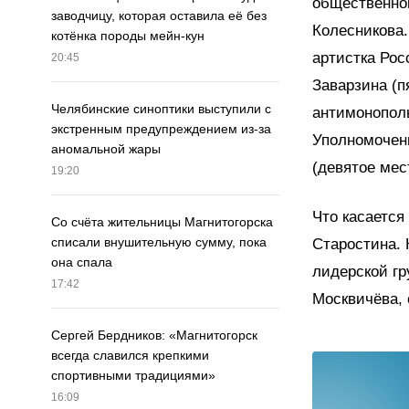
общественной
заводчицу, которая оставила её без
Колесникова.
котёнка породы мейн-кун
артистка Рос
20:45
Заварзина (п
Челябинские синоптики выступили с
антимонополь
экстренным предупреждением из-за
Уполномочен
аномальной жары
(девятое мес
19:20
Что касается
Со счёта жительницы Магнитогорска
списали внушительную сумму, пока
Старостина. 
она спала
лидерской гр
17:42
Москвичёва, 
Сергей Бердников: «Магнитогорск
всегда славился крепкими
спортивными традициями»
16:09