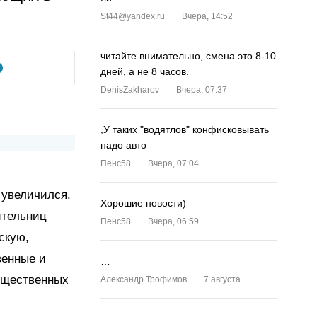
St44@yandex.ru
Вчера, 14:52
читайте внимательно, смена это 8-10
дней, а не 8 часов.
DenisZakharov
Вчера, 07:37
,У таких "водятлов" конфисковывать
надо авто
Пенс58
Вчера, 07:04
 увеличился.
Хорошие новости)
ительниц
Пенс58
Вчера, 06:59
скую,
венные и
…
бщественных
Александр Трофимов
7 августа