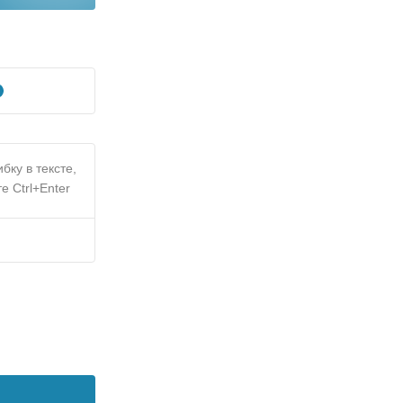
бку в тексте,
е Ctrl+Enter