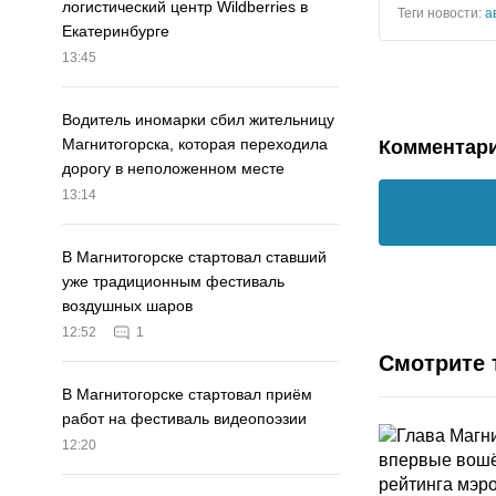
логистический центр Wildberries в
Теги новости:
а
Екатеринбурге
13:45
Водитель иномарки сбил жительницу
Магнитогорска, которая переходила
Комментар
дорогу в неположенном месте
13:14
В Магнитогорске стартовал ставший
уже традиционным фестиваль
воздушных шаров
12:52
1
Смотрите 
В Магнитогорске стартовал приём
работ на фестиваль видеопоэзии
12:20