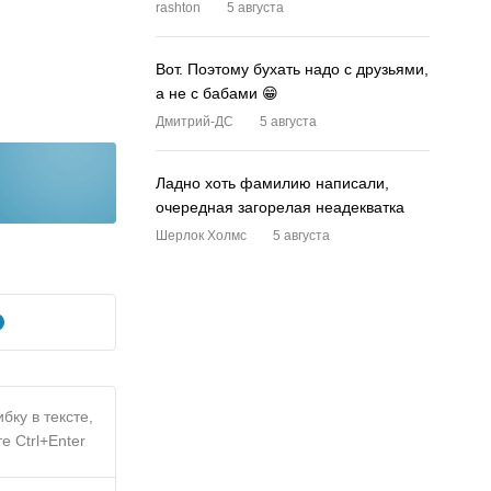
rashton
5 августа
Вот. Поэтому бухать надо с друзьями,
а не с бабами 😁
Дмитрий-ДС
5 августа
Ладно хоть фамилию написали,
очередная загорелая неадекватка
Шерлок Холмс
5 августа
бку в тексте,
е Ctrl+Enter