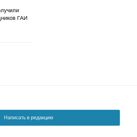
олучили
дников ГАИ
Написать в редакцию