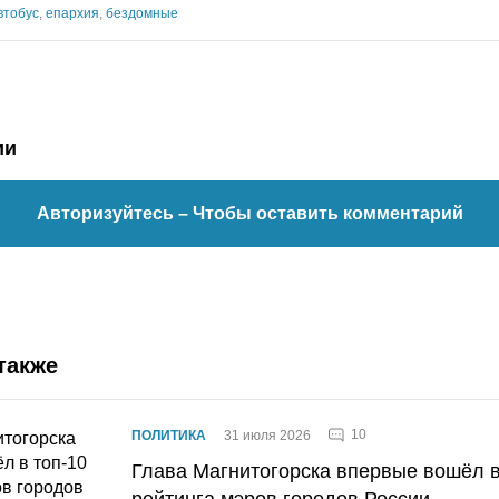
втобус
,
епархия
,
бездомные
ии
Авторизуйтесь
– Чтобы оставить комментарий
также
10
ПОЛИТИКА
31 июля 2026
Глава Магнитогорска впервые вошёл в
рейтинга мэров городов России