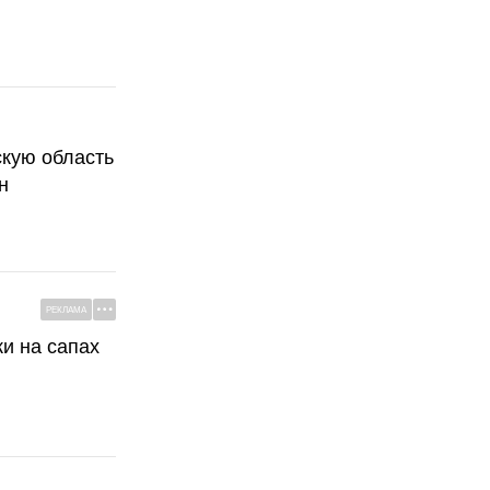
скую область
н
РЕКЛАМА
ки на сапах