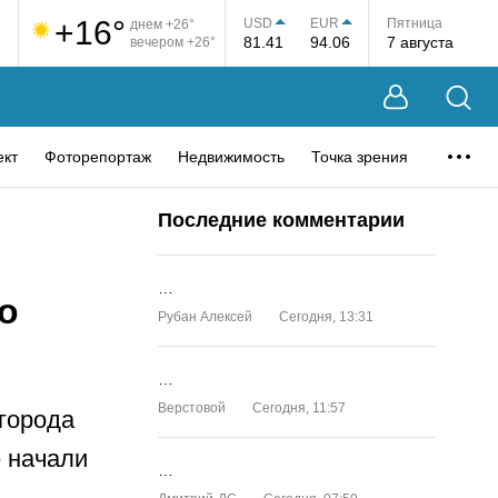
+16°
USD
EUR
Пятница
днем +26°
81.41
94.06
7 августа
вечером +26°
ект
Фоторепортаж
Недвижимость
Точка зрения
Последние комментарии
…
о
Рубан Алексей
Сегодня, 13:31
…
Верстовой
Сегодня, 11:57
города
 начали
…