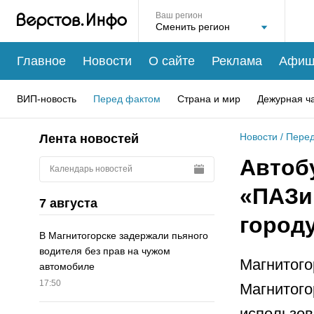
Ваш регион
Главное
Новости
О сайте
Реклама
Афиш
ВИП-новость
Перед фактом
Страна и мир
Дежурная ч
Новости
/
Перед
Лента новостей
Автоб
Календарь новостей
«ПАЗи
7 августа
город
В Магнитогорске задержали пьяного
водителя без прав на чужом
Магнитого
автомобиле
17:50
Магнитого
использов