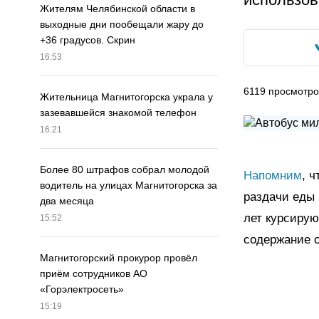
Жителям Челябинской области в
выходные дни пообещали жару до
+36 градусов. Скрин
16:53
6119
просмотро
Жительница Магнитогорска украла у
зазевавшейся знакомой телефон
16:21
Более 80 штрафов собрал молодой
Напомним
, 
водитель на улицах Магнитогорска за
раздачи еды
два месяца
лет курсирую
15:52
содержание о
Магнитогорский прокурор провёл
приём сотрудников АО
«Горэлектросеть»
15:19