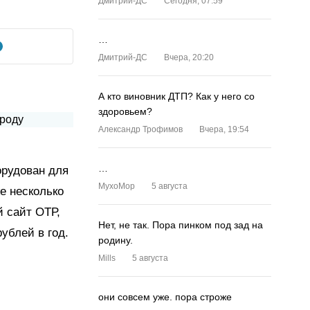
Дмитрий-ДС
Сегодня, 07:59
…
Дмитрий-ДС
Вчера, 20:20
А кто виновник ДТП? Как у него со
здоровьем?
Александр Трофимов
Вчера, 19:54
…
орудован для
MyxoMop
5 августа
е несколько
й сайт ОТР,
Нет, не так. Пора пинком под зад на
ублей в год.
родину.
Mills
5 августа
они совсем уже. пора строже