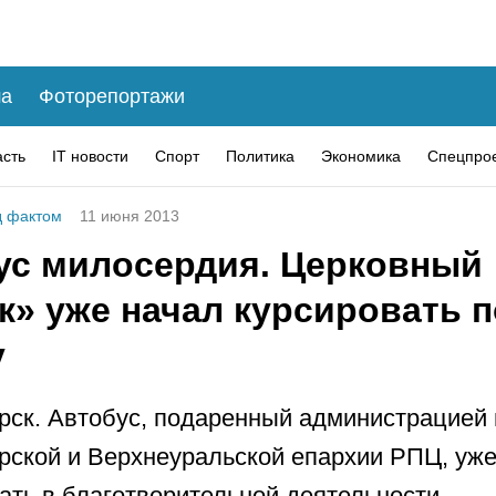
а
Фоторепортажи
асть
IT новости
Спорт
Политика
Экономика
Спецпро
 фактом
11 июня 2013
ус милосердия. Церковный
к» уже начал курсировать п
у
рск. Автобус, подаренный администрацией 
рской и Верхнеуральской епархии РПЦ, уже
ать в благотворительной деятельности.