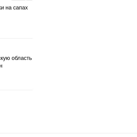
ки на сапах
скую область
н