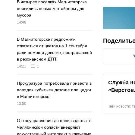
В четырех посёлках Магнитогорска
появились новые контейнеры для
мусора
14:48
В Магнитогорске предложили
Поделить
отказаться от цветов на 1 сентября
ради помощи девочке, пострадавшей
в резонансном ДТП
14:21
1
Служба н
Прокуратура потребовала привести в
«Верстов
порядок «убитые» детские площадки
в Магнитогорске
13:50
Теги новости:
т
От госуправления до производства: в
Челябинской области внедряют
искусственный интеллект в ключевых