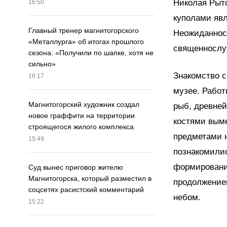
Николая Рыто
16:50
куполами явл
Главный тренер магнитогорского
Неожиданнос
«Металлурга» об итогах прошлого
священнослуж
сезона: «Получили по шапке, хотя не
сильно»
Знакомство с
16:17
музее. Работ
Магнитогорский художник создал
рыб, древне
новое граффити на территории
костями выме
строящегося жилого комплекса
предметами н
15:49
познакомилис
формирование
Суд вынес приговор жителю
Магнитогорска, который разместил в
продолжение
соцсетях расистский комментарий
небом.
15:22