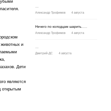
олубыми
…
пасителя.
Александр Трофимов
4 августа
Нечего по колодцам шарить......
Александр Трофимов
4 августа
городском
, животных и
…
опаемыми
Дмитрий-ДС
4 августа
ка,
казахов. Дети
ого являются
д открытым