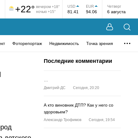
+22°
USD
EUR
Четверг
вечером +18°
81.41
94.06
6 августа
ночью +15°
ект
Фоторепортаж
Недвижимость
Точка зрения
Последние комментарии
и
…
Дмитрий-ДС
Сегодня, 20:20
А кто виновник ДТП? Как у него со
здоровьем?
Александр Трофимов
Сегодня, 19:54
ород
 детского
…