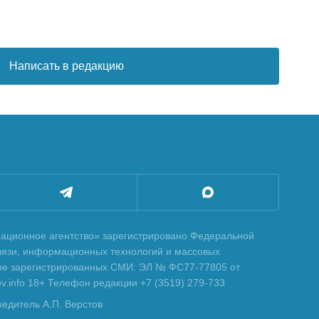
Написать в редакцию
ционное агентство» зарегистрировано Федеральной
вязи, информационных технологий и массовых
тре зарегистрированных СМИ: ЭЛ № ФС77-77805 от
tov.info 18+ Телефон редакции +7 (3519) 279-733
редитель А.П. Верстов