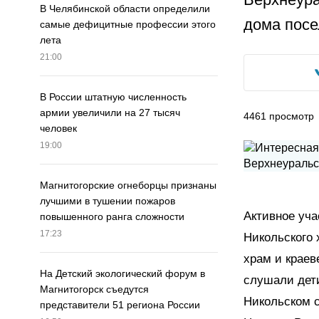
В Челябинской области определили
дома посе
самые дефицитные профессии этого
лета
21:00
В России штатную численность
армии увеличили на 27 тысяч
4461
просмотр
человек
19:00
Магнитогорские огнеборцы признаны
лучшими в тушении пожаров
Активное уча
повышенного ранга сложности
17:23
Никольского 
храм и краев
На Детский экологический форум в
слушали дети
Магнитогорск съедутся
Никольском с
представители 51 региона России