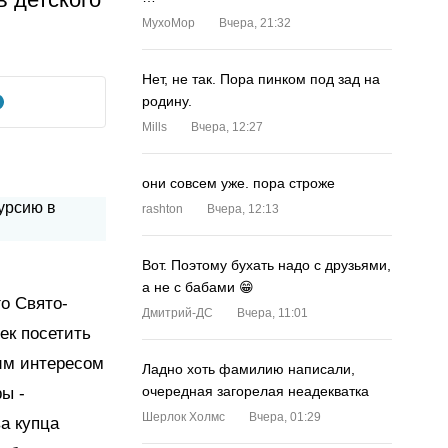
MyxoMop
Вчера, 21:32
Нет, не так. Пора пинком под зад на
родину.
Mills
Вчера, 12:27
они совсем уже. пора строже
rashton
Вчера, 12:13
Вот. Поэтому бухать надо с друзьями,
а не с бабами 😁
о Свято-
Дмитрий-ДС
Вчера, 11:01
ек посетить
шим интересом
Ладно хоть фамилию написали,
очередная загорелая неадекватка
ы -
Шерлок Холмс
Вчера, 01:29
ва купца