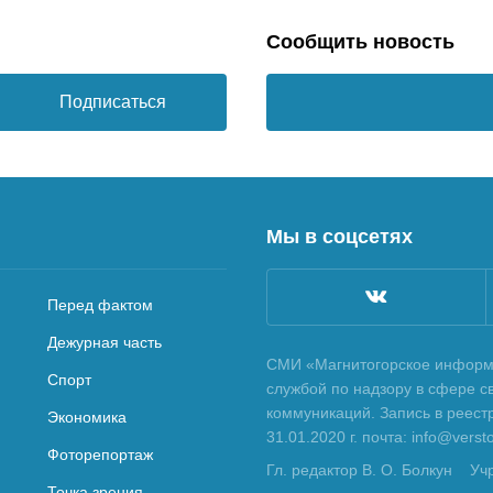
Сообщить новость
Подписаться
Мы в соцсетях
Перед фактом
Дежурная часть
СМИ «Магнитогорское информа
Спорт
службой по надзору в сфере с
коммуникаций. Запись в реес
Экономика
31.01.2020 г. почта: info@vers
Фоторепортаж
Гл. редактор В. О. Болкун
Уч
Точка зрения