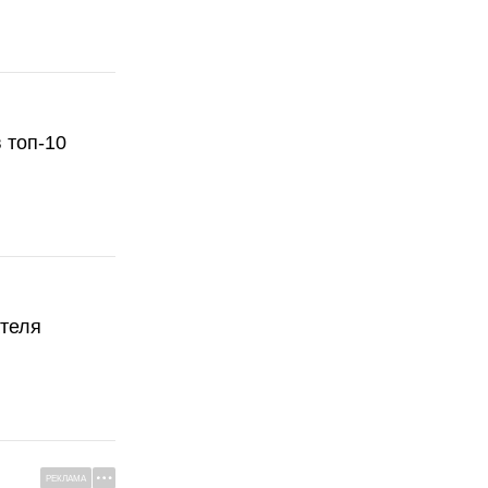
 топ-10
ателя
РЕКЛАМА