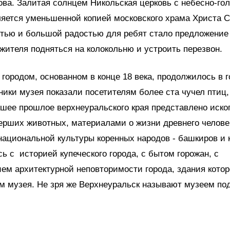
ва. Залитая солнцем Никольская церковь с небесно-г
яется уменьшенной копией московского храма Христа С
тью и большой радостью для ребят стало предложение
ителя подняться на колокольню и устроить перезвон.
 городом, основанном в конце 18 века, продолжилось в 
ники музея показали посетителям более ста чучел птиц
йшее прошлое верхнеуральского края представлено иск
рших животных, материалами о жизни древнего челове
ациональной культуры коренных народов - башкиров и 
ь с историей купеческого города, с бытом горожан, с
м архитектурной неповторимости города, здания котор
м музея. Не зря же Верхнеуральск называют музеем по