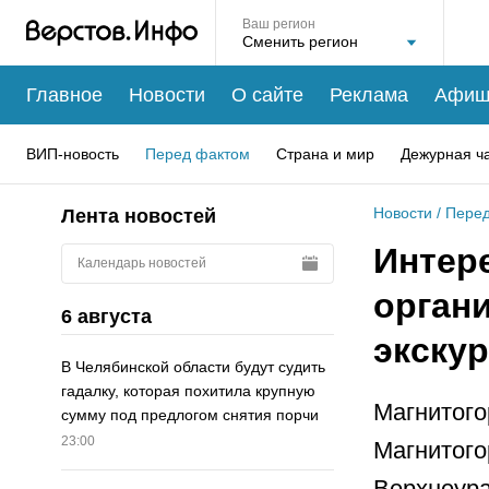
Ваш регион
Главное
Новости
О сайте
Реклама
Афиш
ВИП-новость
Перед фактом
Страна и мир
Дежурная ч
Новости
/
Перед
Лента новостей
Интер
Календарь новостей
орган
6 августа
экску
В Челябинской области будут судить
гадалку, которая похитила крупную
Магнитого
сумму под предлогом снятия порчи
23:00
Магнитого
Верхнеура