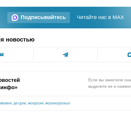
Подписывайтесь
Читайте нас в MAX
ся новостью
овостей
Если вы заметили оши
выделите ее и нажмит
.инфо»
аможня
,
детдом
,
экскурсия
,
верхнеуральск