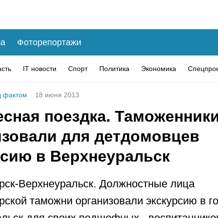
а
Фоторепортажи
асть
IT новости
Спорт
Политика
Экономика
Спецпро
 фактом
18 июня 2013
есная поездка. Таможенник
изовали для детдомовцев
рсию в Верхнеуральск
рск-Верхнеуральск. Должностные лица
рской таможни организовали экскурсию в г
льск для своих подшефных - воспитанников