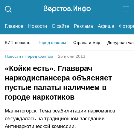
Главное
Новости
О сайте
Реклама
Афиша
Фотор
ВИП-новость
Перед фактом
Страна и мир
Дежурная ча
Новости
/
Перед фактом
26 июня 2013
«Койки есть». Главврач
наркодиспансера объясняет
пустые палаты наличием в
городе наркотиков
Магнитогорск. Тема реабилитации наркоманов
обсуждалась на традиционном заседании
Антинаркотической комиссии.