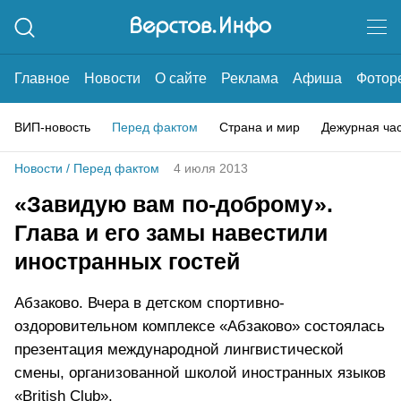
Главное
Новости
О сайте
Реклама
Афиша
Фотор
ВИП-новость
Перед фактом
Страна и мир
Дежурная ча
Новости
/
Перед фактом
4 июля 2013
«Завидую вам по-доброму».
Глава и его замы навестили
иностранных гостей
Абзаково. Вчера в детском спортивно-
оздоровительном комплексе «Абзаково» состоялась
презентация международной лингвистической
смены, организованной школой иностранных языков
«British Club».