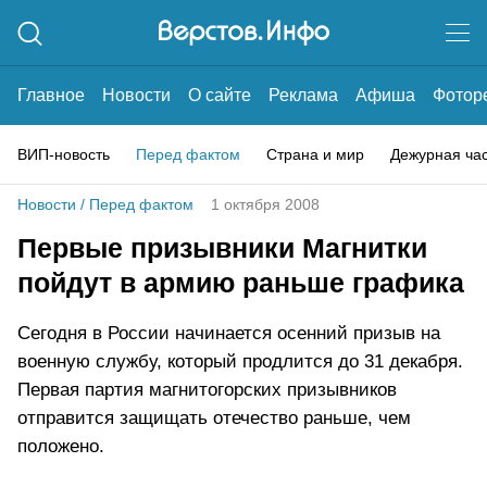
Главное
Новости
О сайте
Реклама
Афиша
Фотор
ВИП-новость
Перед фактом
Страна и мир
Дежурная ча
Новости
/
Перед фактом
1 октября 2008
Первые призывники Магнитки
пойдут в армию раньше графика
Сегодня в России начинается осенний призыв на
военную службу, который продлится до 31 декабря.
Первая партия магнитогорских призывников
отправится защищать отечество раньше, чем
положено.