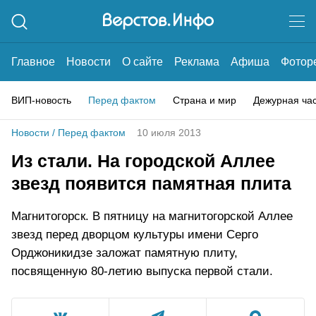
Главное
Новости
О сайте
Реклама
Афиша
Фотор
ВИП-новость
Перед фактом
Страна и мир
Дежурная ча
Новости
/
Перед фактом
10 июля 2013
Из стали. На городской Аллее
звезд появится памятная плита
Магнитогорск. В пятницу на магнитогорской Аллее
звезд перед дворцом культуры имени Серго
Орджоникидзе заложат памятную плиту,
посвященную 80-летию выпуска первой стали.