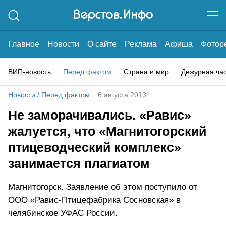
Главное
Новости
О сайте
Реклама
Афиша
Фотор
ВИП-новость
Перед фактом
Страна и мир
Дежурная ча
Новости
/
Перед фактом
6 августа 2013
Не заморачивались. «Равис»
жалуется, что «Магнитогорский
птицеводческий комплекс»
занимается плагиатом
Магнитогорск. Заявление об этом поступило от
ООО «Равис-Птицефабрика Сосновская» в
челябинское УФАС России.