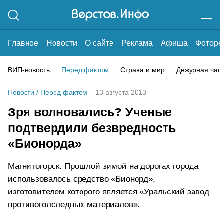
Главное
Новости
О сайте
Реклама
Афиша
Фотор
ВИП-новость
Перед фактом
Страна и мир
Дежурная ча
Новости
/
Перед фактом
13 августа 2013
Зря волновались? Ученые
подтвердили безвредность
«Бионорда»
Магнитогорск. Прошлой зимой на дорогах города
использовалось средство «Бионорд»,
изготовителем которого является «Уральский завод
противогололедных материалов».