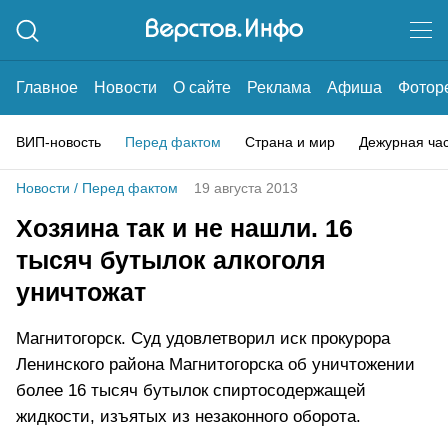
Главное
Новости
О сайте
Реклама
Афиша
Фотор
ВИП-новость
Перед фактом
Страна и мир
Дежурная ча
Новости
/
Перед фактом
19 августа 2013
Хозяина так и не нашли. 16
тысяч бутылок алкоголя
уничтожат
Магнитогорск. Суд удовлетворил иск прокурора
Ленинского района Магнитогорска об уничтожении
более 16 тысяч бутылок спиртосодержащей
жидкости, изъятых из незаконного оборота.