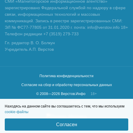
СМИ «Магнитогорское информационное агентство»
зарегистрировано Федеральной службой по надзору в сфере
связи, информационных технологий и массовых
коммуникаций. Запись в реестре зарегистрированных СМИ:
ЭЛ № ФС77-77805 от 31.01.2020 г. почта: info@verstov.info 18+
Телефон редакции +7 (3519) 279-733
Гл. редактор В. О. Болкун
Учредитель А.П. Верстов
Политика конфиденциальности
Согласие на сбор и обработку персональных данных
© 2008—
2026
Верстов.Инфо
18+
Сделано в
KLBR
Находясь на данном сайте вы соглашаетесь с тем, что мы используем
cookie-файлы
Согласен