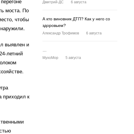
 перегоне
Дмитрий-ДС
6 августа
ь моста. По
А кто виновник ДТП? Как у него со
место, чтобы
здоровьем?
бнаружили.
Александр Трофимов
6 августа
л выявлен и
…
24-летний
MyxoMop
5 августа
волоком
хозяйстве.
етра
а приходил к
ственными
остью