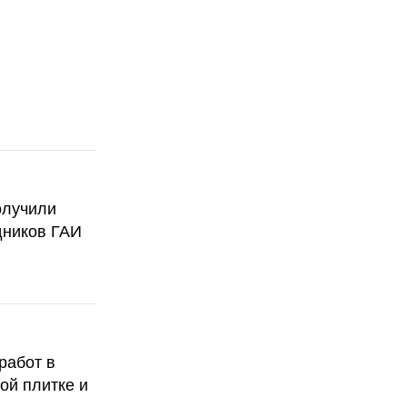
олучили
дников ГАИ
работ в
ой плитке и