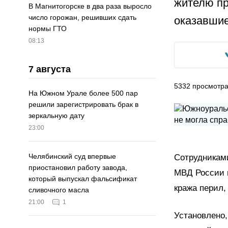
жителю пр
В Магнитогорске в два раза выросло
число горожан, решивших сдать
оказавшие
нормы ГТО
08:13
7 августа
5332
просмотр
На Южном Урале более 500 пар
решили зарегистрировать брак в
зеркальную дату
23:00
Челябинский суд впервые
Сотрудникам
приостановил работу завода,
МВД России н
который выпускал фальсификат
кража перил,
сливочного масла
21:00
1
Установлено,