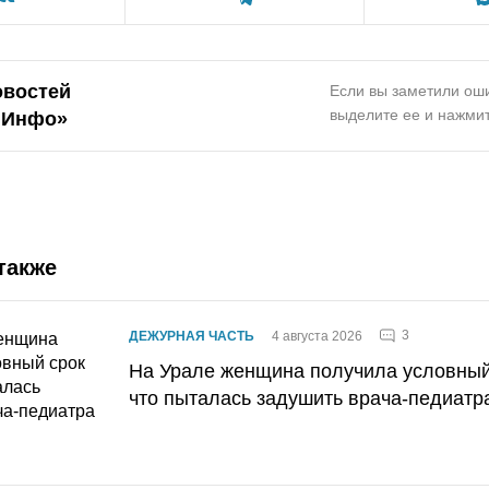
овостей
Если вы заметили оши
выделите ее и нажмит
.Инфо»
также
3
ДЕЖУРНАЯ ЧАСТЬ
4 августа 2026
На Урале женщина получила условный 
что пыталась задушить врача-педиатр