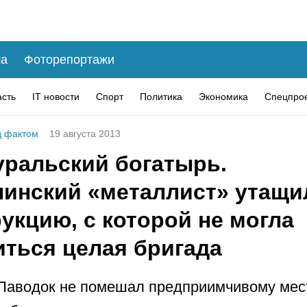
а
Фоторепортажи
асть
IT новости
Спорт
Политика
Экономика
Спецпро
 фактом
19 августа 2013
ральский богатырь.
линский «металлист» утащи
укцию, с которой не могла
иться целая бригада
Паводок не помешал предприимчивому мес