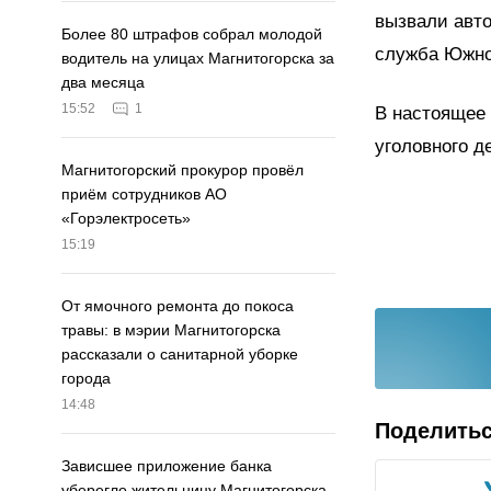
вызвали авто
Более 80 штрафов собрал молодой
служба Южно
водитель на улицах Магнитогорска за
два месяца
15:52
1
В настоящее 
уголовного д
Магнитогорский прокурор провёл
приём сотрудников АО
«Горэлектросеть»
15:19
От ямочного ремонта до покоса
травы: в мэрии Магнитогорска
рассказали о санитарной уборке
города
14:48
Поделить
Зависшее приложение банка
уберегло жительницу Магнитогорска