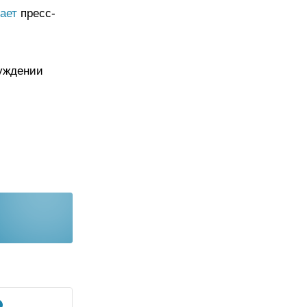
ает
пресс-
буждении