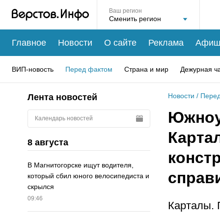
Ваш регион
Главное
Новости
О сайте
Реклама
Афиш
ВИП-новость
Перед фактом
Страна и мир
Дежурная ч
Новости
/
Перед
Лента новостей
Южноу
Календарь новостей
Карта
8 августа
констр
В Магнитогорске ищут водителя,
справ
который сбил юного велосипедиста и
скрылся
09:46
Карталы. 