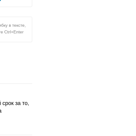
бку в тексте,
е Ctrl+Enter
срок за то,
а