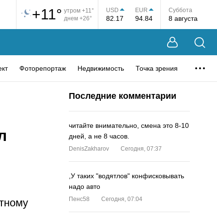
+11°
USD
EUR
Суббота
утром +11°
82.17
94.84
8 августа
днем +26°
ект
Фоторепортаж
Недвижимость
Точка зрения
Последние комментарии
читайте внимательно, смена это 8-10
л
дней, а не 8 часов.
DenisZakharov
Сегодня, 07:37
,У таких "водятлов" конфисковывать
надо авто
Пенс58
Сегодня, 07:04
тному