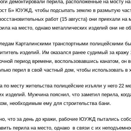
оги демонтировали перила, расположенные на мосту на
ост Б» ЮУЖД, чтобы подсыпать землю в размытую част
осстановительных работ (15 августа) они приехали на 
рила на место, однако металлических изделий они не о
следам Карталинскими транспортными полицейскими бы
ититель изделий. Им оказался ранее судимый за кражу 
очной период времени, воспользовавшись канатом, он 
лько перил в свой частный дом, чтобы использовать в 
а по месту жительства полицейские изъяли у него 22 м
х изделий. Мужчина пояснил, что заметил перила, когд
ком, необходимым ему для строительства бани.
но, что за день до кражи, рабочие ЮУЖД пытались соб
вить перила на место, однако в связи с их неподъемн