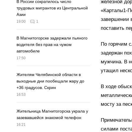
железной дор
В России сократилось число
трудовых мигрантов из Центральной
«Карталы1-П
Азии
завершении в
19:00
1
поставить пе
В Магнитогорске задержали пьяного
По горячим 
водителя без прав на чужом
автомобиле
задержан пох
17:50
мужчина. В н
утащил неско
Жителям Челябинской области в
выходные дни пообещали жару до
В ходе обыск
+36 градусов. Скрин
металлически
16:53
мосту за пес
Жительница Магнитогорска украла у
зазевавшейся знакомой телефон
Примечатель
16:21
силами поста