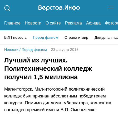
Главное
Новости
О сайте
Реклама
Афиша
Фотор
ВИП-новость
Перед фактом
Страна и мир
Дежурная ча
Новости
/
Перед фактом
23 августа 2013
Лучший из лучших.
Политехнический колледж
получил 1,5 миллиона
Магнитогорск. Магнитогорский политехнический
колледж был признан абсолютным победителем
конкурса. Помимо диплома губернатора, коллектив
награжден премией имени В.П. Омельченко.