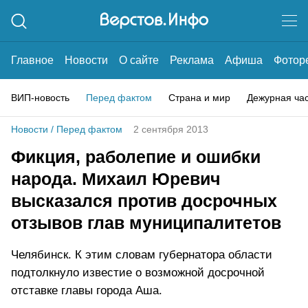
Главное
Новости
О сайте
Реклама
Афиша
Фотор
ВИП-новость
Перед фактом
Страна и мир
Дежурная ча
Новости
/
Перед фактом
2 сентября 2013
Фикция, раболепие и ошибки
народа. Михаил Юревич
высказался против досрочных
отзывов глав муниципалитетов
Челябинск. К этим словам губернатора области
подтолкнуло известие о возможной досрочной
отставке главы города Аша.