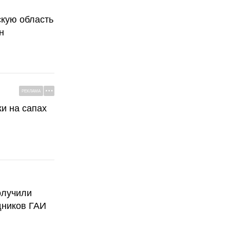
скую область
н
РЕКЛАМА
ки на сапах
олучили
дников ГАИ