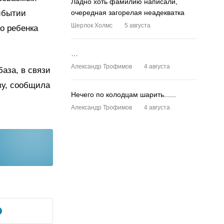
Ладно хоть фамилию написали,
рибытии
очередная загорелая неадекватка
Шерлок Холмс
5 августа
о ребенка
…
Александр Трофимов
4 августа
аза, в связи
ву, сообщила
Нечего по колодцам шарить......
Александр Трофимов
4 августа