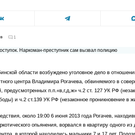
ов
1
инской области возбуждено уголовное дело в отношени
тного центра Владимира Рогачева, обвиняемого в сове
, предусмотренных п.п.«в,г,д,ж» ч.2 ст. 127 УК РФ (неза
оды) и ч.2 ст.139 УК РФ (незаконное проникновение в 
едствия, около 19:00 6 июня 2013 года Рогачев, находи
ркотического опьянения, ворвался в квартиру одного из
ентра, в которой находились мальчики 7 и 17 лет. Подо