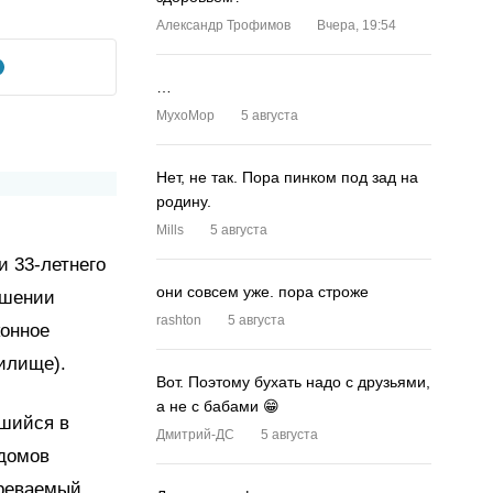
Александр Трофимов
Вчера, 19:54
…
MyxoMop
5 августа
Нет, не так. Пора пинком под зад на
родину.
Mills
5 августа
и 33-летнего
они совсем уже. пора строже
ршении
rashton
5 августа
конное
жилище).
Вот. Поэтому бухать надо с друзьями,
а не с бабами 😁
вшийся в
Дмитрий-ДС
5 августа
 домов
зреваемый