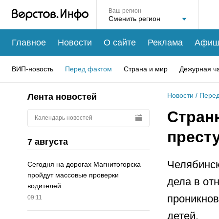
Ваш регион
Главное
Новости
О сайте
Реклама
Афиш
ВИП-новость
Перед фактом
Страна и мир
Дежурная ч
Новости
/
Перед
Лента новостей
Стран
Календарь новостей
прест
7 августа
Челябинск
Сегодня на дорогах Магнитогорска
пройдут массовые проверки
дела в от
водителей
проникнов
09:11
детей.