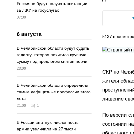
Россияне будут получать квитанции
за ЖКУ на госуслугах
07:30
6 августа
5137
просмотр
В Челябинской области будут судить
гадалку, которая похитила крупную
сумму под предлогом снятия порчи
23:00
СКР по Челяб
жителя облас
В Челябинской области определили
преступлений
самые дефицитные профессии этого
лишение своб
лета
21:00
1
По версии сл
В России штатную численность
состоянии на
армии увеличили на 27 тысяч
областного ц