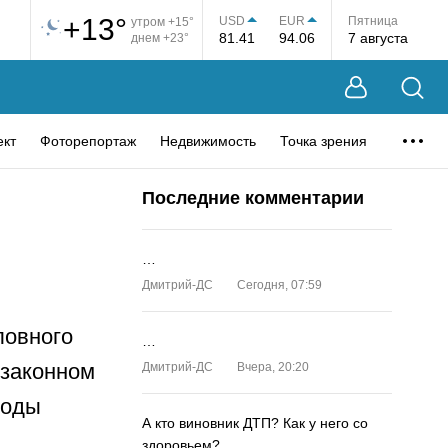
+13°
USD
EUR
Пятница
утром +15°
81.41
94.06
7 августа
днем +23°
ект
Фоторепортаж
Недвижимость
Точка зрения
Последние комментарии
…
Дмитрий-ДС
Сегодня, 07:59
ловного
…
езаконном
Дмитрий-ДС
Вчера, 20:20
боды
А кто виновник ДТП? Как у него со
здоровьем?