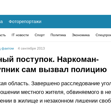
а
Фоторепортажи
асть
IT новости
Спорт
Политика
Экономика
Спецпро
 фактом
4 сентября 2013
ный поступок. Наркоман-
упник сам вызвал полицию
ая область. Завершено расследование уго
ношении местного жителя, обвиняемого в н
ении в жилище и незаконном лишении сво