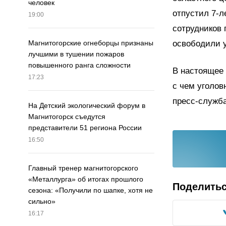
человек
отпустил 7-л
19:00
сотрудников 
освободили 
Магнитогорские огнеборцы признаны
лучшими в тушении пожаров
повышенного ранга сложности
В настоящее 
17:23
с чем уголов
пресс-служба
На Детский экологический форум в
Магнитогорск съедутся
представители 51 региона России
16:50
Главный тренер магнитогорского
«Металлурга» об итогах прошлого
Поделить
сезона: «Получили по шапке, хотя не
сильно»
16:17