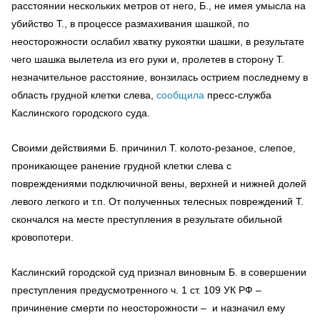
расстоянии нескольких метров от него, Б., не имея умысла на
убийство Т., в процессе размахивания шашкой, по
неосторожности ослабил хватку рукоятки шашки, в результате
чего шашка вылетела из его руки и, пролетев в сторону Т.
незначительное расстояние, вонзилась острием последнему в
область грудной клетки слева,
сообщила
пресс-служба
Каслинского городского суда.
Своими действиями Б. причинил Т. колото-резаное, слепое,
проникающее ранение грудной клетки слева с
повреждениями подключичной вены, верхней и нижней долей
левого легкого и т.п. От полученных телесных повреждений Т.
скончался на месте преступления в результате обильной
кровопотери.
Каслинский городской суд признал виновным Б. в совершении
преступления предусмотренного ч. 1 ст. 109 УК РФ –
причинение смерти по неосторожности – и назначил ему