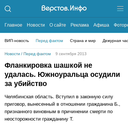
Главное
Новости
О сайте
Реклама
Афиша
Фотор
ВИП-новость
Перед фактом
Страна и мир
Дежурная ча
Новости
/
Перед фактом
9 сентября 2013
Фланкировка шашкой не
удалась. Южноуральца осудили
за убийство
Челябинская область. Вступил в законную силу
приговор, вынесенный в отношении гражданина Б.,
признанного виновным в причинении смерти по
неосторожности гражданину Т.