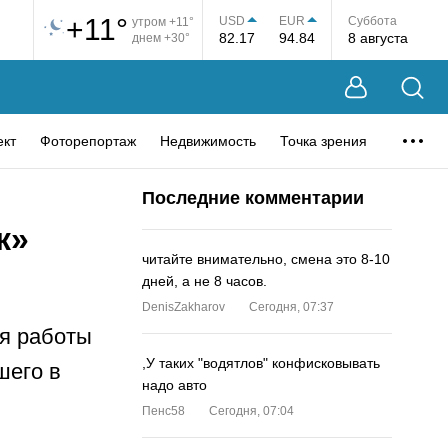
+11°
USD
EUR
Суббота
утром +11°
82.17
94.84
8 августа
днем +30°
ект
Фоторепортаж
Недвижимость
Точка зрения
Последние комментарии
к»
читайте внимательно, смена это 8-10
дней, а не 8 часов.
DenisZakharov
Сегодня, 07:37
ся работы
,У таких "водятлов" конфисковывать
шего в
надо авто
Пенс58
Сегодня, 07:04