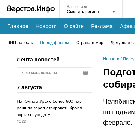
Ваш регион
Главное
Новости
О сайте
Реклама
Афиш
ВИП-новость
Перед фактом
Страна и мир
Дежурная ч
Новости
/
Перед
Лента новостей
Подгот
Календарь новостей
собир
7 августа
Челябинск
На Южном Урале более 500 пар
решили зарегистрировать брак в
по подъем
зеркальную дату
феврале.
23:00