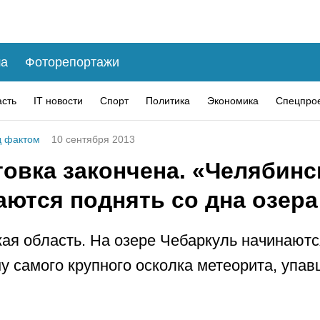
а
Фоторепортажи
асть
IT новости
Спорт
Политика
Экономика
Спецпро
 фактом
10 сентября 2013
овка закончена. «Челябинс
аются поднять со дна озера
ая область. На озере Чебаркуль начинают
у самого крупного осколка метеорита, упав