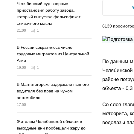
Челябинский суд впервые
приостановил работу завода,
который выпускал фальсификат
сливочного масла
6139
просмотр
21:00
1
В России сократилось число
трудовых мигрантов из Центральной
Азии
По данным ми
19:00
1
Челябинской 
районе погр
В Магнитогорске задержали пьяного
объекта - 0,3
водителя без прав на чужом
автомобиле
Со слов глав
17:50
метеорита, 
Жителям Челябинской области в
водолазы пла
выходные дни пообещали жару до