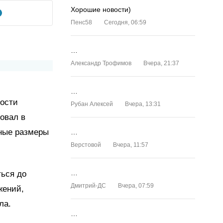
Хорошие новости)
Пенс58
Сегодня, 06:59
…
Александр Трофимов
Вчера, 21:37
…
ности
Рубан Алексей
Вчера, 13:31
овал в
ные размеры
…
Верстовой
Вчера, 11:57
…
ться до
Дмитрий-ДС
Вчера, 07:59
жений,
ла.
…