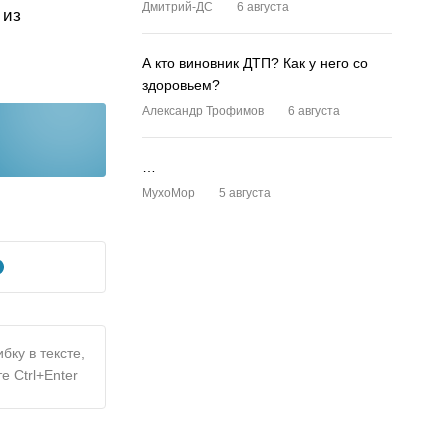
Дмитрий-ДС
6 августа
 из
А кто виновник ДТП? Как у него со
здоровьем?
Александр Трофимов
6 августа
…
MyxoMop
5 августа
бку в тексте,
е Ctrl+Enter