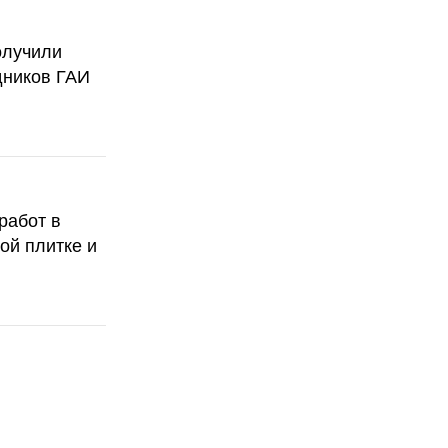
олучили
дников ГАИ
работ в
ой плитке и