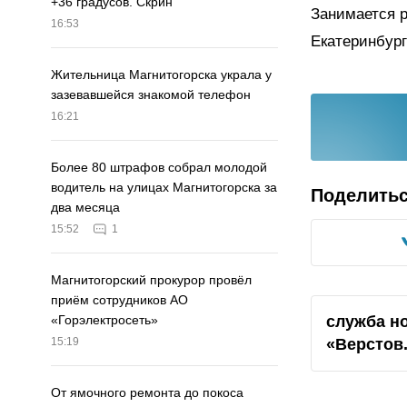
+36 градусов. Скрин
Занимается 
16:53
Екатеринбург
Жительница Магнитогорска украла у
зазевавшейся знакомой телефон
16:21
Более 80 штрафов собрал молодой
водитель на улицах Магнитогорска за
Поделить
два месяца
15:52
1
Магнитогорский прокурор провёл
приём сотрудников АО
служба н
«Горэлектросеть»
«Верстов
15:19
От ямочного ремонта до покоса