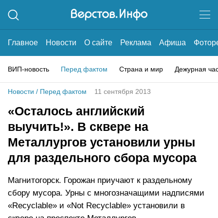
Главное
Новости
О сайте
Реклама
Афиша
Фотор
ВИП-новость
Перед фактом
Страна и мир
Дежурная ча
Новости
/
Перед фактом
11 сентября 2013
«Осталось английский
выучить!». В сквере на
Металлургов установили урны
для раздельного сбора мусора
Магнитогорск. Горожан приучают к раздельному
сбору мусора. Урны с многозначащими надписями
«Recyclable» и «Not Recyclable» установили в