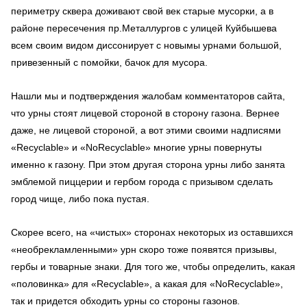
периметру сквера доживают свой век старые мусорки, а в
районе пересечения пр.Металлургов с улицей Куйбышева
всем своим видом диссонирует с новымы урнами большой,
привезенный с помойки, бачок для мусора.
Нашли мы и подтверждения жалобам комментаторов сайта,
что урны стоят лицевой стороной в сторону газона. Вернее
даже, не лицевой стороной, а вот этими своими надписями
«
Recyclable
» и «
No
Recyclable
» многие урны повернуты
именно к газону. При этом другая сторона урны либо занята
эмблемой пиццерии и гербом города с призывом сделать
город чище, либо пока пустая.
Скорее всего, на «чистых» сторонах некоторых из оставшихся
«необрекламленными» урн скоро тоже появятся призывы,
гербы и товарные знаки. Для того же, чтобы определить, какая
«половинка» для «
Recyclable
», а какая для «
No
Recyclable
»,
так и придется обходить урны со стороны газонов.