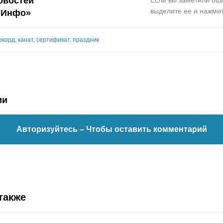
овостей
выделите ее и нажмит
.Инфо»
екорд
,
канат
,
сертификат
,
праздник
ии
Авторизуйтесь
– Чтобы оставить комментарий
также