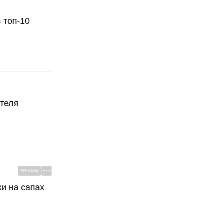
 топ-10
ателя
РЕКЛАМА
ки на сапах