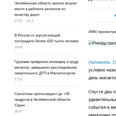
Челябинская область заняла второе
место в рейтинге регионов по
качеству дорог
21:01
1
4984
просмотр
В России от укусов клещей
пострадало более 420 тысяч человек
19:00
Грузовик превратил иномарку в груду
Напомним, 1
металла: завершено расследование
условно назв
смертельного ДТП в Магнитогорске
день магнито
17:21
Спустя два г
Синоптики прогнозируют до +35
удивительные
градусов в Челябинской области.
Скрин
события в ми
16:47
рекордами по