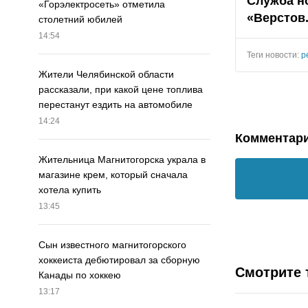
Служба н
«Горэлектросеть» отметила
«Верстов
столетний юбилей
14:54
Теги новости:
р
Жители Челябинской области
рассказали, при какой цене топлива
перестанут ездить на автомобиле
14:24
Комментар
Жительница Магнитогорска украла в
магазине крем, который сначала
хотела купить
13:45
Сын известного магнитогорского
хоккеиста дебютировал за сборную
Смотрите 
Канады по хоккею
13:17