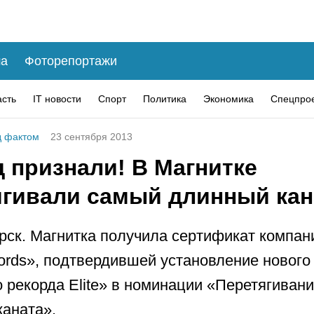
а
Фоторепортажи
асть
IT новости
Спорт
Политика
Экономика
Спецпро
 фактом
23 сентября 2013
 признали! В Магнитке
ягивали самый длинный кан
рск. Магнитка получила сертификат компани
ords», подтвердившей установление нового
 рекорда Elite» в номинации «Перетягивани
каната».