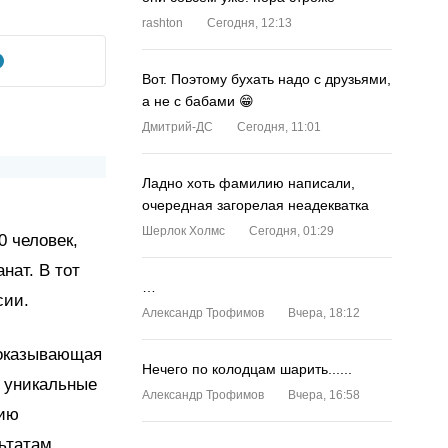
rashton
Сегодня, 12:13
Вот. Поэтому бухать надо с друзьями,
а не с бабами 😁
Дмитрий-ДС
Сегодня, 11:01
Ладно хоть фамилию написали,
очередная загорелая неадекватка
Шерлок Холмс
Сегодня, 01:29
0 человек,
нат. В тот
…
сии.
Александр Трофимов
Вчера, 18:12
показывающая
Нечего по колодцам шарить......
и уникальные
Александр Трофимов
Вчера, 16:58
нию
ьтатам