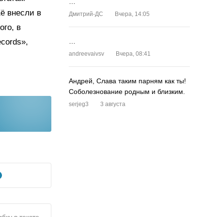
…
ё внесли в
Дмитрий-ДС
Вчера, 14:05
го, в
cords»,
…
andreevaivsv
Вчера, 08:41
Андрей, Слава таким парням как ты!
Соболезнование родным и близким.
serjeg3
3 августа
бку в тексте,