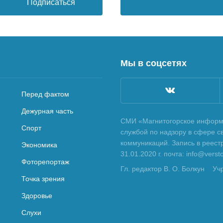
Подписаться
Мы в соцсетях
Перед фактом
Дежурная часть
СМИ «Магнитогорское информа
Спорт
службой по надзору в сфере с
коммуникаций. Запись в реес
Экономика
31.01.2020 г. почта: info@vers
Фоторепортаж
Гл. редактор В. О. Болкун
Уч
Точка зрения
Здоровье
Слухи