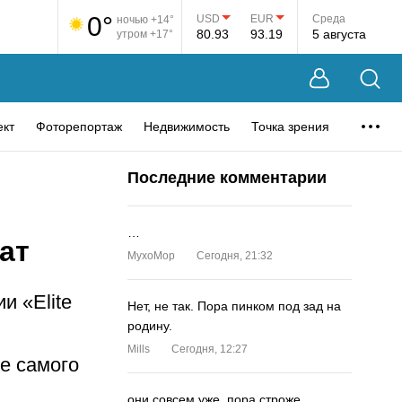
0°
USD
EUR
Среда
ночью +14°
80.93
93.19
5 августа
утром +17°
ект
Фоторепортаж
Недвижимость
Точка зрения
Последние комментарии
…
ат
MyxoMop
Сегодня, 21:32
и «Elite
Нет, не так. Пора пинком под зад на
родину.
Mills
Сегодня, 12:27
е самого
они совсем уже. пора строже