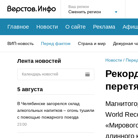
Ваш регион
Главное
Новости
О сайте
Реклама
Афиш
ВИП-новость
Перед фактом
Страна и мир
Дежурная ч
Новости
/
Перед
Лента новостей
Рекорд
Календарь новостей
перет
5 августа
Магнитого
В Челябинске загорелся склад
алкогольных напитков – огонь тушили
World Rec
с помощью пожарного поезда
«Мирового
23:00
длинного 