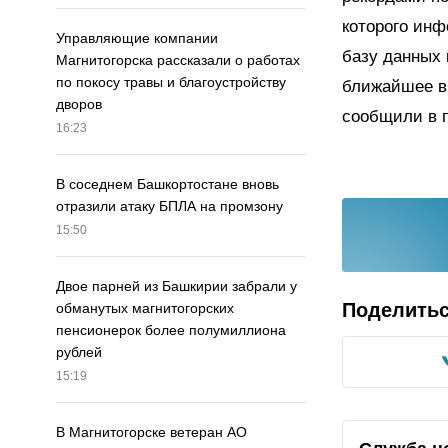
которого инф
Управляющие компании
базу данных 
Магнитогорска рассказали о работах
по покосу травы и благоустройству
ближайшее вр
дворов
сообщили в 
16:23
В соседнем Башкортостане вновь
отразили атаку БПЛА на промзону
15:50
Двое парней из Башкирии забрали у
Поделить
обманутых магнитогорских
пенсионерок более полумиллиона
рублей
15:19
В Магнитогорске ветеран АО