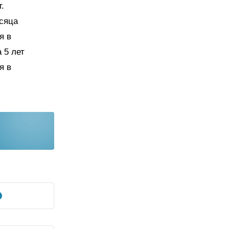
.
есяца
я в
 5 лет
я в