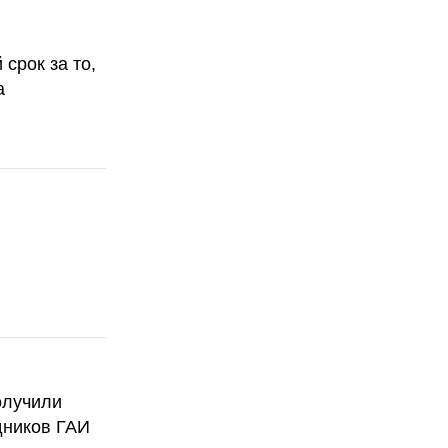
срок за то,
а
олучили
дников ГАИ