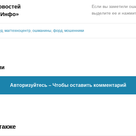
овостей
Если вы заметили оши
выделите ее и нажмит
.Инфо»
уд
,
магтехноцентр
,
ошманины
,
форд
,
мошенники
ии
Авторизуйтесь
– Чтобы оставить комментарий
также