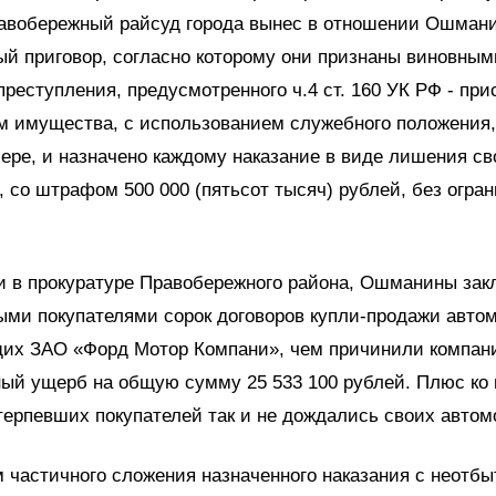
равобережный райсуд города вынес в отношении Ошман
й приговор, согласно которому они признаны виновным
реступления, предусмотренного ч.4 ст. 160 УК РФ - при
м имущества, с использованием служебного положения,
ере, и назначено каждому наказание в виде лишения с
а, со штрафом 500 000 (пятьсот тысяч) рублей, без огра
и в прокуратуре Правобережного района, Ошманины зак
ыми покупателями сорок договоров купли-продажи авто
их ЗАО «Форд Мотор Компани», чем причинили компан
ый ущерб на общую сумму 25 533 100 рублей. Плюс ко 
терпевших покупателей так и не дождались своих автом
м частичного сложения назначенного наказания с неотб