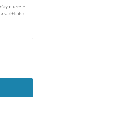
бку в тексте,
е Ctrl+Enter