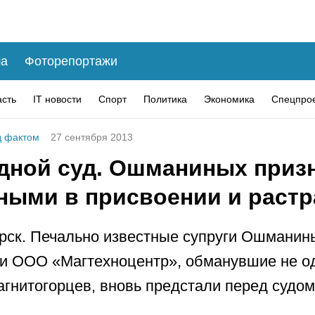
а
Фоторепортажи
асть
IT новости
Спорт
Политика
Экономика
Спецпро
 фактом
27 сентября 2013
дной суд. Ошманиных приз
ными в присвоении и растр
рск. Печально известные супруги Ошманины
и ООО «Магтехноцентр», обманувшие не о
агнитогорцев, вновь предстали перед судом