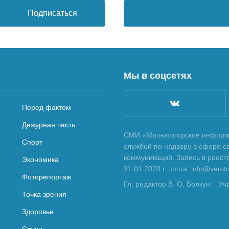
Подписаться
Мы в соцсетях
Перед фактом
Дежурная часть
СМИ «Магнитогорское информа
Спорт
службой по надзору в сфере с
коммуникаций. Запись в реес
Экономика
31.01.2020 г. почта: info@vers
Фоторепортаж
Гл. редактор В. О. Болкун
Уч
Точка зрения
Здоровье
Слухи