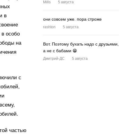
Mills
5 августа
иных
и в
они совсем уже. пора строже
своение
rashton
5 августа
 в особо
вободы на
Вот. Поэтому бухать надо с друзьями,
а не с бабами 😁
ничения
Дмитрий-ДС
5 августа
лючили с
мобилей,
ии
всему,
обилей.
ытой частью