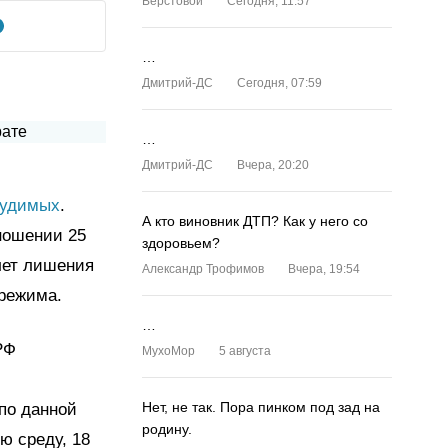
Верстовой
Сегодня, 11:57
…
Дмитрий-ДС
Сегодня, 07:59
…
Дмитрий-ДС
Вчера, 20:20
судимых
.
А кто виновник ДТП? Как у него со
тношении 25
здоровьем?
лет лишения
Александр Трофимов
Вчера, 19:54
 режима.
…
РФ
MyxoMop
5 августа
Нет, не так. Пора пинком под зад на
по данной
родину.
ю среду, 18