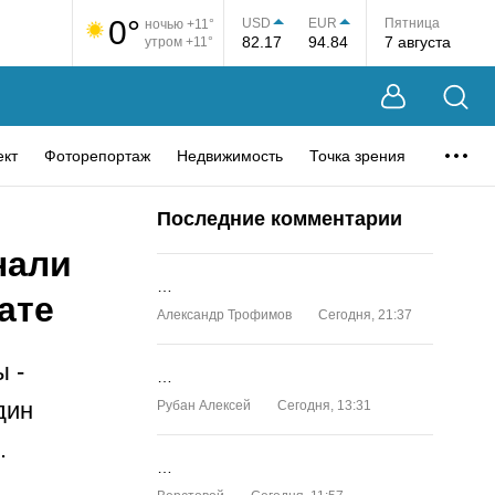
0°
USD
EUR
Пятница
ночью +11°
82.17
94.84
7 августа
утром +11°
ект
Фоторепортаж
Недвижимость
Точка зрения
Последние комментарии
нали
…
ате
Александр Трофимов
Сегодня, 21:37
 -
…
дин
Рубан Алексей
Сегодня, 13:31
.
…