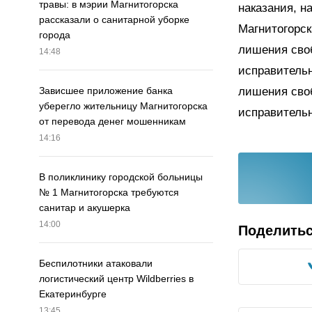
травы: в мэрии Магнитогорска
наказания, н
рассказали о санитарной уборке
Магнитогорск
города
лишения своб
14:48
исправитель
лишения своб
Зависшее приложение банка
уберегло жительницу Магнитогорска
исправитель
от перевода денег мошенникам
14:16
В поликлинику городской больницы
№ 1 Магнитогорска требуются
санитар и акушерка
14:00
Поделить
Беспилотники атаковали
логистический центр Wildberries в
Екатеринбурге
13:45