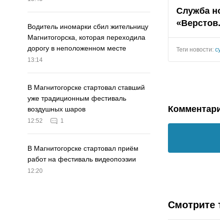
Служба н
«Верстов
Водитель иномарки сбил жительницу
Магнитогорска, которая переходила
дорогу в неположенном месте
Теги новости:
с
13:14
В Магнитогорске стартовал ставший
уже традиционным фестиваль
Комментар
воздушных шаров
12:52
1
В Магнитогорске стартовал приём
работ на фестиваль видеопоэзии
12:20
Смотрите 