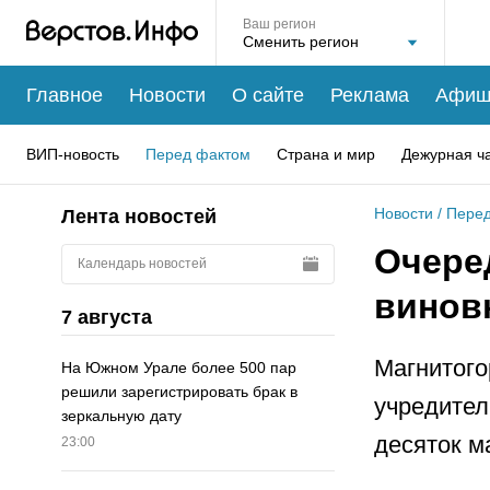
Ваш регион
Главное
Новости
О сайте
Реклама
Афиш
ВИП-новость
Перед фактом
Страна и мир
Дежурная ч
Новости
/
Перед
Лента новостей
Очере
Календарь новостей
винов
7 августа
Магнитого
На Южном Урале более 500 пар
решили зарегистрировать брак в
учредител
зеркальную дату
десяток м
23:00