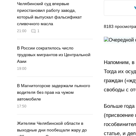
Челябинский суд впервые
приостановил работу завода,
который выпускал фальсификат
сливочного масла
8183
просмотр
21:00
1
В России сократилось число
трудовых мигрантов из Центральной
Азии
Напомним, в
19:00
Тогда их осу
граждан («жд
В Магнитогорске задержали пьяного
свободы с от
водителя без прав на чужом
автомобиле
Больше года 
17:50
(присвоение 
Жителям Челябинской области в
гособвинител
выходные дни пообещали жару до
статье, и де