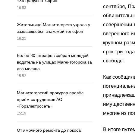
+36 градусов. Скрин
сентября, П
16:53
обвинительны
совершении п
Жительница Магнитогорска украла у
зазевавшейся знакомой телефон
вверенного и
16:21
крупном разм
срок три год
Более 80 штрафов собрал молодой
свободы.
водитель на улицах Магнитогорска за
два месяца
15:52
Как сообщил
потенциальн
Магнитогорский прокурор провёл
принадлежащ
приём сотрудников АО
имущественн
«Горэлектросеть»
многие из по
15:19
В итоге путе
От ямочного ремонта до покоса