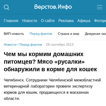
Главное
Новости
О сайте
Реклама
Афиша
Фотор
ВИП-новость
Перед фактом
Страна и мир
Дежурная ча
Новости
/
Перед фактом
29 сентября 2013
Чем мы кормим домашних
питомцев? Мясо «русалки»
обнаружили в корме для кошек
Челябинск. Сотрудники Челябинской межобластной
ветеринарной лаборатории провели экспертизу
кормов для кошек, продающихся в магазинах
области.