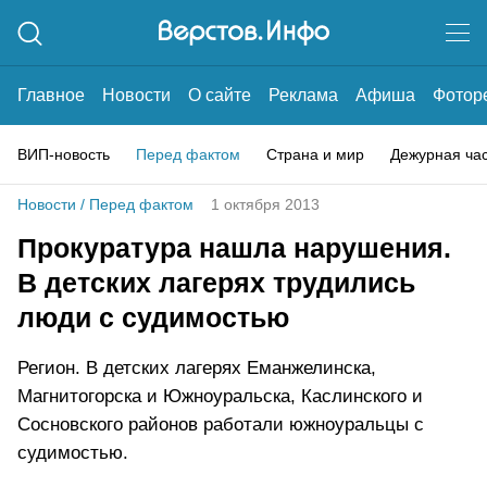
Главное
Новости
О сайте
Реклама
Афиша
Фотор
ВИП-новость
Перед фактом
Страна и мир
Дежурная ча
Новости
/
Перед фактом
1 октября 2013
Прокуратура нашла нарушения.
В детских лагерях трудились
люди с судимостью
Регион. В детских лагерях Еманжелинска,
Магнитогорска и Южноуральска, Каслинского и
Сосновского районов работали южноуральцы с
судимостью.