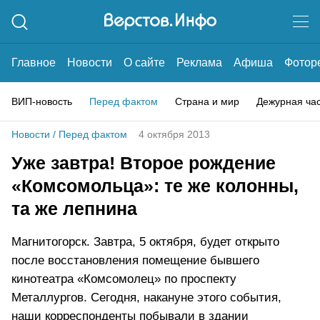
Главное
Новости
О сайте
Реклама
Афиша
Фотор
ВИП-новость
Перед фактом
Страна и мир
Дежурная ча
Новости
/
Перед фактом
4 октября 2013
Уже завтра! Второе рождение
«Комсомольца»: те же колонны,
та же лепнина
Магнитогорск. Завтра, 5 октября, будет открыто
после восстановления помещение бывшего
кинотеатра «Комсомолец» по проспекту
Металлургов. Сегодня, накануне этого события,
наши корреспонденты побывали в здании