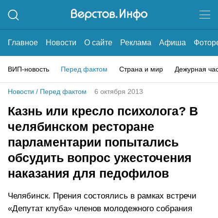
Главное
Новости
О сайте
Реклама
Афиша
Фотор
ВИП-новость
Перед фактом
Страна и мир
Дежурная ча
Новости
/
Перед фактом
6 октября 2013
Казнь или кресло психолога? В
челябинском ресторане
парламентарии попытались
обсудить вопрос ужесточения
наказания для педофилов
Челябинск. Прения состоялись в рамках встречи
«Депутат клуба» членов молодежного собрания