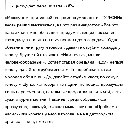
- цитирует перл из зала «НР» .
«Между тем, притихший на время «гуманист» из ГУ ФСИНа
вновь решил высказаться, на это раз анекдотом: «Все это
напоминает мне обезьянок, придумывающих наказание
крокодилу за то, что он съел их молодого сородича. Одна
обезьяна тянет руку и говорит: давайте отрубим крокодилу
голову. Другие ей отвечают: «Нам нельзя, мы же
человекообразные!». Встает старая обезьяна: «Если нельзя
голову, давайте отрубим хвост!». Ее перебивает та же
молодая обезьяна: «Да, давайте отрубим хвост, по самую
голову!» Шутка, как говорят квн-щики, не пошла: прозвучали
лишь пара смешков, остальные продолжили пить чай, есть
суши и курить кальян. Наконец, среди собравшихся
прозвучала, пожалуй, главная мысль вечера: «Проблема
насильника кроется у него в голове, а не в детородном
органе», - пишут коллеги.