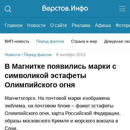
Главное
Новости
О сайте
Реклама
Афиша
Фотор
ВИП-новость
Перед фактом
Страна и мир
Дежурная ча
Новости
/
Перед фактом
8 октября 2013
В Магнитке появились марки с
символикой эстафеты
Олимпийского огня
Магнитогорск. На почтовой марке изображена
эмблема, на почтовом блоке – факел эстафеты
Олимпийского огня, карта Российской Федерации,
образы московского Кремля и морского вокзала в
Сочи.