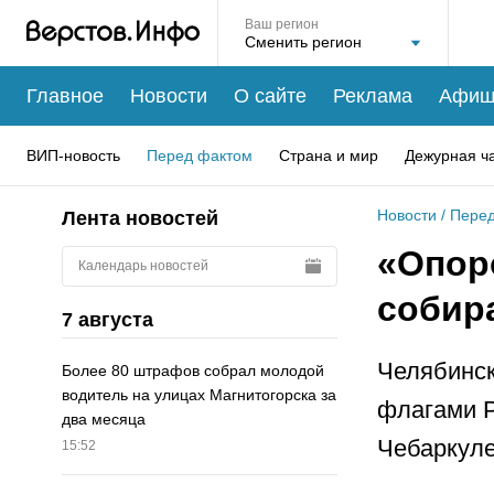
Ваш регион
Главное
Новости
О сайте
Реклама
Афиш
ВИП-новость
Перед фактом
Страна и мир
Дежурная ч
Новости
/
Перед
Лента новостей
«Опор
Календарь новостей
собир
7 августа
Челябинск
Более 80 штрафов собрал молодой
водитель на улицах Магнитогорска за
флагами Р
два месяца
Чебаркуле
15:52