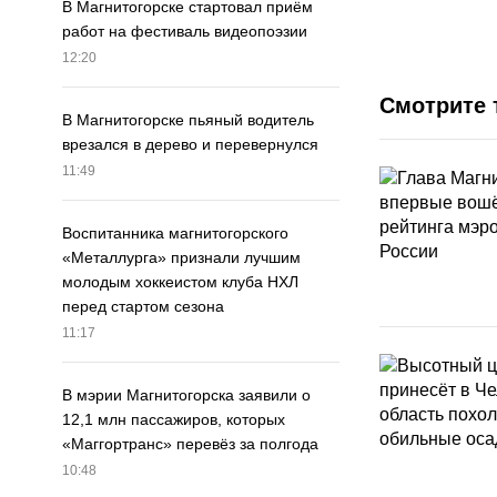
В Магнитогорске стартовал приём
работ на фестиваль видеопоэзии
12:20
Смотрите 
В Магнитогорске пьяный водитель
врезался в дерево и перевернулся
11:49
Воспитанника магнитогорского
«Металлурга» признали лучшим
молодым хоккеистом клуба НХЛ
перед стартом сезона
11:17
В мэрии Магнитогорска заявили о
12,1 млн пассажиров, которых
«Маггортранс» перевёз за полгода
10:48