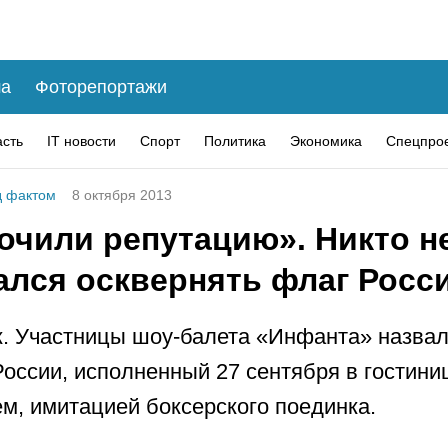
а
Фоторепортажи
асть
IT новости
Спорт
Политика
Экономика
Спецпро
 фактом
8 октября 2013
очили репутацию». Никто н
ался осквернять флаг Росс
. Участницы шоу-балета «Инфанта» назвал
оссии, исполненный 27 сентября в гостини
м, имитацией боксерского поединка.