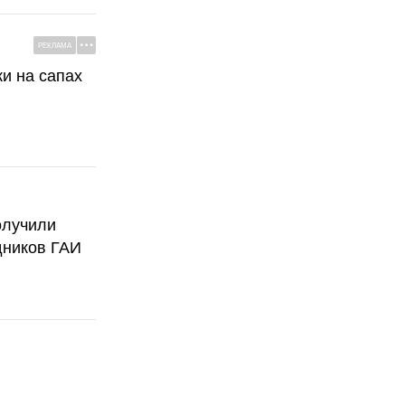
РЕКЛАМА
ки на сапах
олучили
дников ГАИ