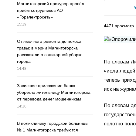
Магнитогорский прокурор провёл
приём сотрудников АО
«Горэлектросеть»
15:19
4471
просмотр
От ямочного ремонта до покоса
травы: в мэрии Магнитогорска
рассказали о санитарной уборке
По словам Лю
города
14:48
числа людей 
теперь прихо
Зависшее приложение банка
иск на журна
уберегло жительницу Магнитогорска
от перевода денег мошенникам
По словам ад
14:16
государствен
полотно поло
В поликлинику городской больницы
№ 1 Магнитогорска требуются