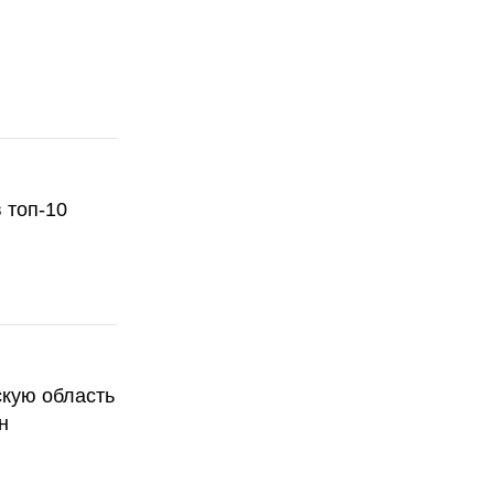
 топ-10
скую область
н