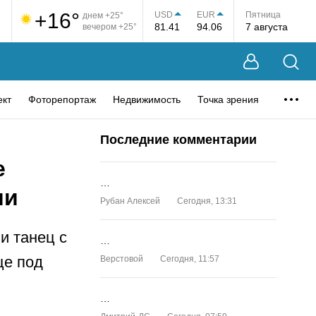
+16°
USD
EUR
Пятница
днем +25°
81.41
94.06
7 августа
вечером +25°
ект
Фоторепортаж
Недвижимость
Точка зрения
Последние комментарии
е
…
ии
Рубан Алексей
Сегодня, 13:31
и танец с
…
це под
Верстовой
Сегодня, 11:57
…