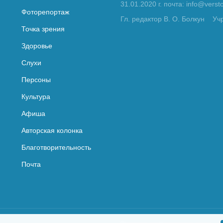
31.01.2020 г. почта: info@vers
Фоторепортаж
Гл. редактор В. О. Болкун
Уч
Точка зрения
Здоровье
Слухи
Персоны
Культура
Афиша
Авторская колонка
Благотворительность
Почта