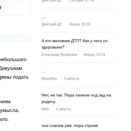
Дмитрий-ДС
Сегодня, 07:59
…
Дмитрий-ДС
Вчера, 20:20
А кто виновник ДТП? Как у него со
здоровьем?
Александр Трофимов
Вчера, 19:54
 небольшого
 Девушкам
…
ерены подать
MyxoMop
5 августа
Нет, не так. Пора пинком под зад на
ением
родину.
Mills
5 августа
 умысла,
ало.
они совсем уже. пора строже