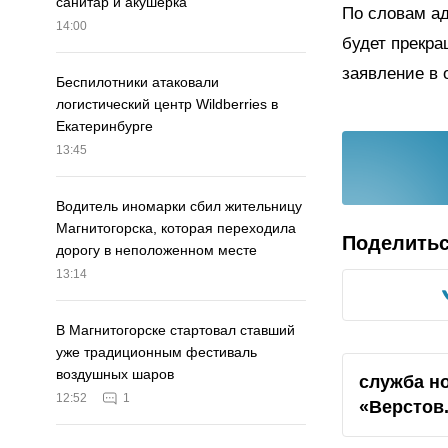
санитар и акушерка
По словам ад
14:00
будет прекра
заявление в
Беспилотники атаковали
логистический центр Wildberries в
Екатеринбурге
13:45
Водитель иномарки сбил жительницу
Магнитогорска, которая переходила
Поделить
дорогу в неположенном месте
13:14
В Магнитогорске стартовал ставший
уже традиционным фестиваль
воздушных шаров
служба н
12:52
1
«Верстов