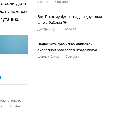
rashton
5 августа
 и если дело
одать исковое
Вот. Поэтому бухать надо с друзьями,
епутацию.
а не с бабами 😁
Дмитрий-ДС
5 августа
Ладно хоть фамилию написали,
очередная загорелая неадекватка
Шерлок Холмс
5 августа
бку в тексте,
е Ctrl+Enter