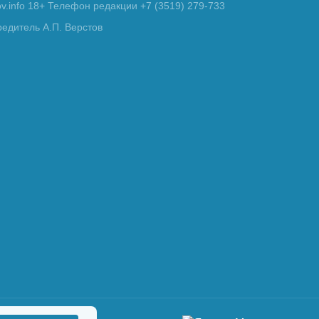
tov.info 18+ Телефон редакции +7 (3519) 279-733
редитель А.П. Верстов