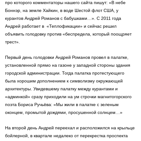
про которого комментаторы нашего сайта пишут: «В небе
Боннэр, на земле Хайкин, в воде Шестой флот США, у
курантов Андрей Романов с бабушками…». С 2011 года
Андрей работает в «Теплофикации» и сейчас решил
объявить голодовку против «беспредела, который поощряет
трест».
Первый день голодовки Андрей Романов провел в палатке,
установленной прямо на газоне у западной стороны здания
городской администрации. Тогда палатка протестующего
была хорошим дополнением к символизму окружающей
архитектуры. Увидевшему палатку между курантами и
«админкой» сразу приходили на ум строчки магнитогорского
поэта Бориса Ручьёва: «Мы жили в палатке с зеленым
оконцем, промытой дождями, просушенной солнцем…»
На второй день Андрей переехал и расположился на крыльце
бойлерной, в квартале недалеко от перекрестка проспекта