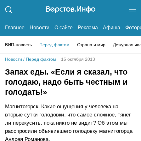
Главное
Новости
О сайте
Реклама
Афиша
Фотор
ВИП-новость
Перед фактом
Страна и мир
Дежурная ча
Новости
/
Перед фактом
15 октября 2013
Запах еды. «Если я сказал, что
голодаю, надо быть честным и
голодать!»
Магнитогорск. Какие ощущения у человека на
вторые сутки голодовки, что самое сложное, тянет
ли перекусить, пока никто не видит? Об этом мы
расспросили объявившего голодовку магнитогорца
Андрея Романова.