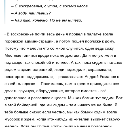
– С воскресенья, с утра, с восьми часов.
– А воду, чай пьешь?
– Чай пью, конечно. Но не ем ничего.
«В воскресенье почти весь день я провел в палатке возле
городской администрации, а потом пошел поближе к дому.
Потому что мало ли что со мной случится, один ведь сижу.
Местные гопники вроде пока не достают. Да и ночую же я в
подъезде, так спокойней и теплее. А так, пока сидел в палатке
рядом с администрацией, люди подходили, спрашивали,
некоторые поддерживали, – рассказывает Андрей Романов о
своей голодовке. – Понимаешь, нам в тресте приходится все
делать вручную, оборудование, которое имеется - всё
допотопное и разваливающееся. Мы как бомжи тут ходим. Вот
в этой бойлерной, где мы сидим – там ничего же не было. Я
тебе больше скажу: если честно, мы как бомжи ходим возле
мусорок и ждем, когда кто-нибудь из жителей выкинет старую
мебель. Хотя бы стулья, чтобы было на чем в бойлерной