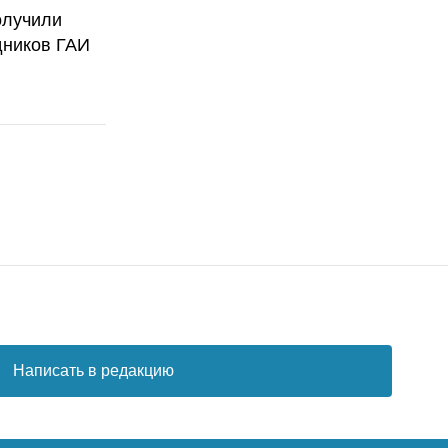
олучили
дников ГАИ
Написать в редакцию