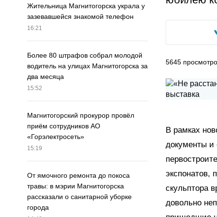
Жительница Магнитогорска украла у
зазевавшейся знакомой телефон
16:21
Более 80 штрафов собрал молодой
5645
просмотр
водитель на улицах Магнитогорска за
два месяца
15:52
Магнитогорский прокурор провёл
приём сотрудников АО
В рамках нов
«Горэлектросеть»
документы и
15:19
первостроит
экспонатов, 
От ямочного ремонта до покоса
травы: в мэрии Магнитогорска
скульптора в
рассказали о санитарной уборке
довольно неп
города