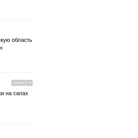
скую область
н
РЕКЛАМА
ки на сапах