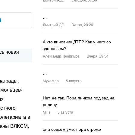
Дмитрий-ДС
Сегодня, 07:59
…
Дмитрий-ДС
Вчера, 20:20
А кто виновник ДТП? Как у него со
здоровьем?
Александр Трофимов
Вчера, 19:54
…
награды,
MyxoMop
5 августа
омольцев-
Нет, не так. Пора пинком под зад на
ых
родину.
естного
Mills
5 августа
олетариата в
ераны ВЛКСМ,
они совсем уже. пора строже