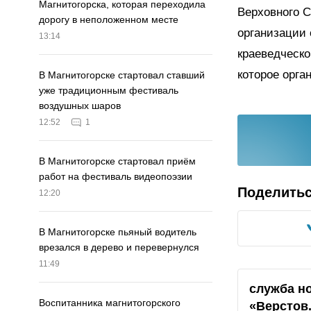
Магнитогорска, которая переходила
Верховного 
дорогу в неположенном месте
организации 
13:14
краеведческо
которое орга
В Магнитогорске стартовал ставший
уже традиционным фестиваль
воздушных шаров
12:52
1
В Магнитогорске стартовал приём
работ на фестиваль видеопоэзии
Поделить
12:20
В Магнитогорске пьяный водитель
врезался в дерево и перевернулся
11:49
служба н
Воспитанника магнитогорского
«Верстов