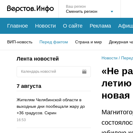
Ваш регион
Главное
Новости
О сайте
Реклама
Афиш
ВИП-новость
Перед фактом
Страна и мир
Дежурная ч
Новости
/
Перед
Лента новостей
«Не ра
Календарь новостей
летию
7 августа
новая
Жителям Челябинской области в
выходные дни пообещали жару до
Магнитого
+36 градусов. Скрин
16:53
состоялос
юбилею к