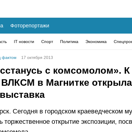
а
Фоторепортажи
асть
IT новости
Спорт
Политика
Экономика
Спецпро
 фактом
17 октября 2013
сстанусь с комсомолом». К 
 ВЛКСМ в Магнитке открыл
 выставка
рск. Сегодня в городском краеведческом м
ь торжественное открытие экспозиции, по
омсомола.