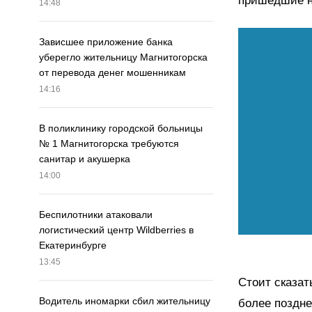
пришедшие н
14:48
Зависшее приложение банка
уберегло жительницу Магнитогорска
от перевода денег мошенникам
14:16
В поликлинику городской больницы
№ 1 Магнитогорска требуются
санитар и акушерка
14:00
Беспилотники атаковали
логистический центр Wildberries в
Екатеринбурге
13:45
Стоит сказат
Водитель иномарки сбил жительницу
более поздне