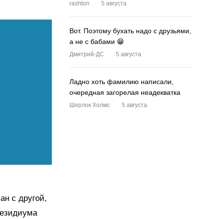
rashton
5 августа
Вот. Поэтому бухать надо с друзьями,
а не с бабами 😁
Дмитрий-ДС
5 августа
Ладно хоть фамилию написали,
очередная загорелая неадекватка
Шерлок Холмс
5 августа
ан с другой,
резидиума