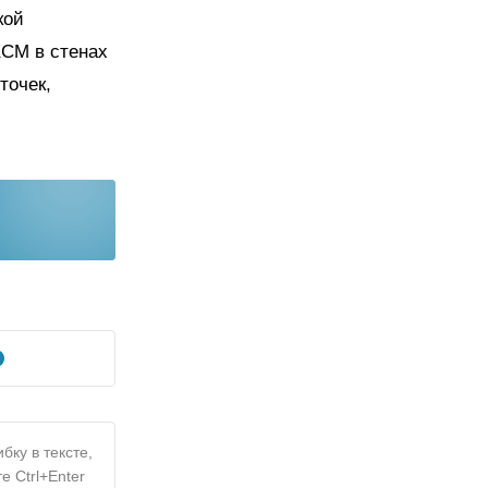
кой
КСМ в стенах
точек,
бку в тексте,
е Ctrl+Enter