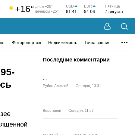
+16°
USD
EUR
Пятница
днем +25°
81.41
94.06
7 августа
вечером +25°
ект
Фоторепортаж
Недвижимость
Точка зрения
Последние комментарии
95-
…
ась
Рубан Алексей
Сегодня, 13:31
…
Верстовой
Сегодня, 11:57
узее
священной
…