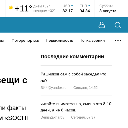
+11°
USD
EUR
Суббота
днем +32°
82.17
94.84
8 августа
вечером +32°
ект
Фоторепортаж
Недвижимость
Точка зрения
Последние комментарии
Рашников сам с собой заседал что
вещи с
ли?
St44@yandex.ru
Сегодня, 14:52
читайте внимательно, смена это 8-10
или факты
дней, а не 8 часов.
ом «SOCHI
DenisZakharov
Сегодня, 07:37