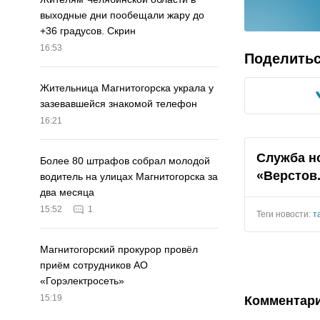
выходные дни пообещали жару до
+36 градусов. Скрин
16:53
Поделить
Жительница Магнитогорска украла у
зазевавшейся знакомой телефон
16:21
Служба н
Более 80 штрафов собрал молодой
«Верстов
водитель на улицах Магнитогорска за
два месяца
15:52
1
Теги новости:
т
Магнитогорский прокурор провёл
приём сотрудников АО
«Горэлектросеть»
15:19
Комментар