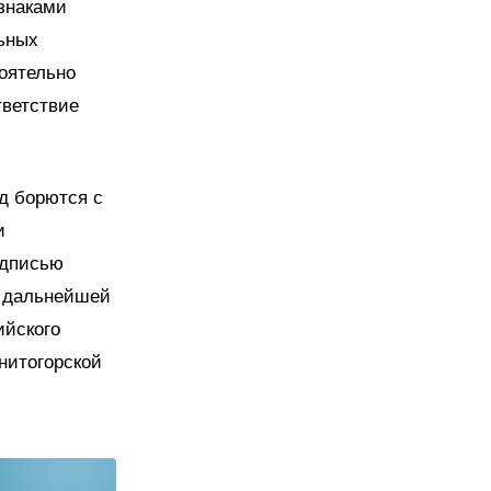
знаками
льных
оятельно
тветствие
д борются с
и
адписью
ю дальнейшей
ийского
нитогорской