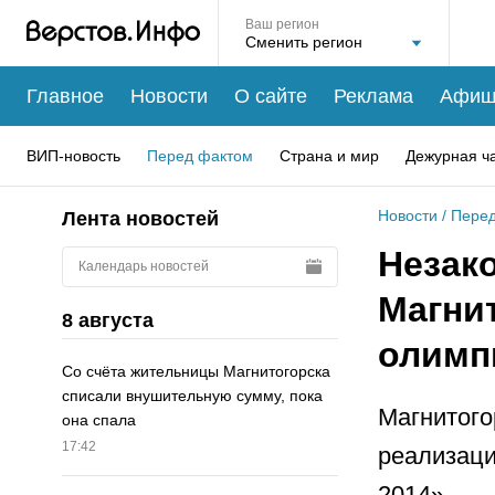
Ваш регион
Главное
Новости
О сайте
Реклама
Афиш
ВИП-новость
Перед фактом
Страна и мир
Дежурная ч
Новости
/
Перед
Лента новостей
Незак
Календарь новостей
Магни
8 августа
олимп
Со счёта жительницы Магнитогорска
списали внушительную сумму, пока
Магнитого
она спала
17:42
реализаци
2014».