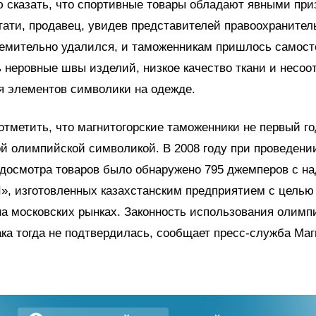
 сказать, что спортивные товары обладают явными при
тати, продавец, увидев представителей правоохраните
ремительно удалился, и таможенникам пришлось самост
 неровные швы изделий, низкое качество ткани и несоо
я элементов символики на одежде.
тметить, что магнитогорские таможенники не первый го
й олимпийской символикой. В 2008 году при проведени
 досмотра товаров было обнаружено 795 джемперов с н
», изготовленных казахстанским предприятием с цель
а московских рынках. Законность использования олимп
ака тогда не подтвердилась, сообщает пресс-служба Маг