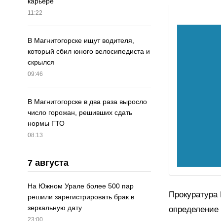
карьере
11:22
В Магнитогорске ищут водителя,
который сбил юного велосипедиста и
скрылся
09:46
В Магнитогорске в два раза выросло
число горожан, решивших сдать
нормы ГТО
08:13
7 августа
На Южном Урале более 500 пар
Прокуратура 
решили зарегистрировать брак в
зеркальную дату
определение 
23:00