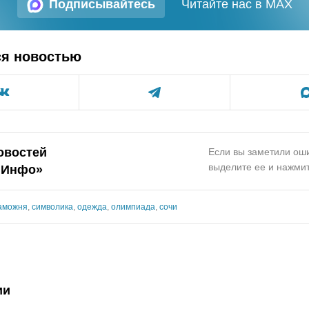
Подписывайтесь
Читайте нас в MAX
ся новостью
овостей
Если вы заметили оши
выделите ее и нажмит
.Инфо»
аможня
,
символика
,
одежда
,
олимпиада
,
сочи
ии