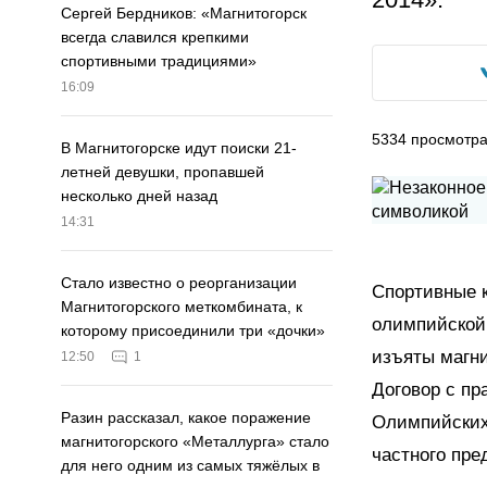
Сергей Бердников: «Магнитогорск
всегда славился крепкими
спортивными традициями»
16:09
5334
просмотр
В Магнитогорске идут поиски 21-
летней девушки, пропавшей
несколько дней назад
14:31
Стало известно о реорганизации
Спортивные к
Магнитогорского меткомбината, к
олимпийской 
которому присоединили три «дочки»
изъяты магн
12:50
1
Договор с пр
Разин рассказал, какое поражение
Олимпийских 
магнитогорского «Металлурга» стало
частного пре
для него одним из самых тяжёлых в