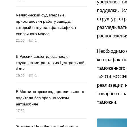
уверенностью
подделки. Кс
Челябинский суд впервые
структур, ст
приостановил работу завода,
разглядывать
который выпускал фальсификат
сливочного масла
расположени
21:00
1
Необходимо о
В России сократилось число
контрафактно
трудовых мигрантов из Центральной
таможенного
Азии
19:00
1
«2014 SOCHI
реализации н
В Магнитогорске задержали пьяного
товарного зн
водителя без прав на чужом
таможни.
автомобиле
17:50
Жителям Челябинской области в