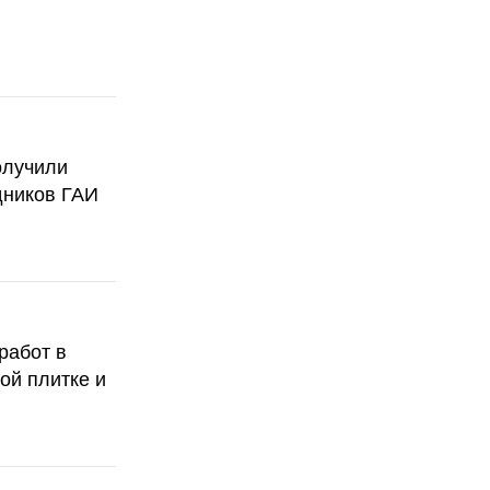
олучили
дников ГАИ
работ в
ой плитке и