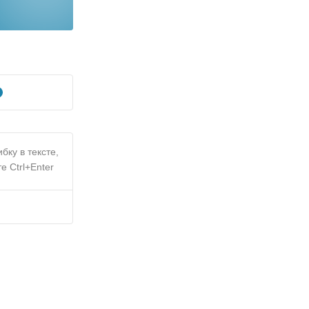
бку в тексте,
е Ctrl+Enter