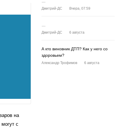
…
Дмитрий-ДС
Вчера, 07:59
…
Дмитрий-ДС
6 августа
А кто виновник ДТП? Как у него со
здоровьем?
Александр Трофимов
6 августа
варов на
 могут с